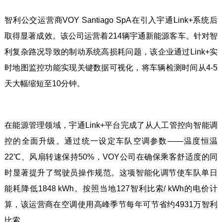
智利公交运营商VOY Santiago SpA在引入宇通Link+系统后
取得显著成效。该公司运营着214辆宇通新能源客车。针对智
利复杂路况导致的制动系统高损耗问题，该企业通过Link+实
时地图监控功能实现关键数据可视化，将车辆检测时间从4-5
天大幅缩短至10分钟。
在能源管理领域，宇通Link+平台完成了从人工管控向智能调
控的全面升级。通过统一设定车队空调参数——温度恒温
22℃、风扇转速保持50%，VOY公司在确保乘客舒适度的同
时显著提升了驾驶员操作规范。这项智能化调节使车队单日
能耗降低1848 kWh。按照当地127智利比索/ kWh的电价计
算，该运营商在空调使用高峰季节每年可节省约4931万智利
比索。