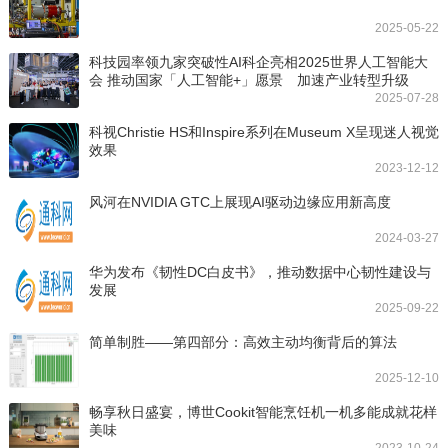
2025-05-22
科技园率领九家突破性AI科企亮相2025世界人工智能大
会 推动国家「人工智能+」愿景 加速产业转型升级
2025-07-28
科视Christie HS和Inspire系列在Museum X呈现迷人视觉
效果
2023-12-12
风河在NVIDIA GTC上展现AI驱动边缘应用新高度
2024-03-27
华为发布《韧性DC白皮书》，推动数据中心韧性建设与
发展
2025-09-22
简单制胜——第四部分：高效主动均衡背后的算法
2025-12-10
畅享秋日盛宴，博世Cookit智能烹饪机一机多能成就花样
美味