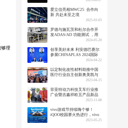
2023-06-27
爱立信亮相MWC25: 合作向
新 共赴未至之境
2025-03-03
罗德与施瓦茨和杜尔合作开
发ADAS/AD 功能测试 ，用
于下线测试（EOL）和定期
2024-05-20
检查（PTI）
能够理
创享美好未来 利安德巴赛尔
参展CHINAPLAS 2024国际
橡塑展
2024-04-22
以定制化改性材料助推中国
医疗行业自主创新奥美凯与
您相约 CHINAPLAS 2023
2023-04-15
菲亚特动力科技叉车行业推
广会暨吉鑫祥欧五产品新品
发布会顺利举行
2023-11-08
vivo游戏节持续嗨个够！
iQOO校园赛火热进行，vivo
大众赛正式开启
2023-05-25