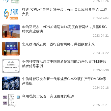
2025-12-26
打造 “CPU+” 异构计算平台，Arm 灵活应对各类 AI 工作
负载
2024-12-04
华为郑宏杰：ADN加速迈向L4高度自智网络，共赢5.5G
时代商业成功
2023-04-21
北京移动臧志勇：践行自智网络，共创数智未来
2023-04-22
亚信科技首批通过中国信通院算网能力评估 两项目获领
航者优秀案例
2023-03-30
中信科智联发布新一代车规级C-V2X硬件产品DMD5x系
列模组
2024-10-18
利用理想二极管，实现稳健的电源
2025-05-21