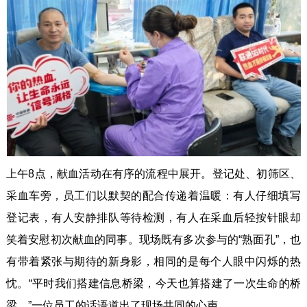
上午8点，献血活动在有序的流程中展开。登记处、初筛区、
采血车旁，员工们以默契的配合传递着温暖：有人仔细填写
登记表，有人安静排队等待检测，有人在采血后轻按针眼却
笑着安慰初次献血的同事。现场既有多次参与的“熟面孔”，也
有带着紧张与期待的新身影，相同的是每个人眼中闪烁的热
忱。“平时我们搭建信息桥梁，今天也算搭建了一次生命的桥
梁。”一位员工的话语道出了现场共同的心声。