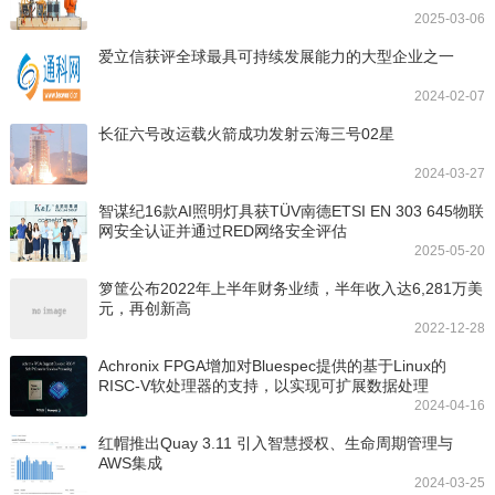
2025-03-06
爱立信获评全球最具可持续发展能力的大型企业之一
2024-02-07
长征六号改运载火箭成功发射云海三号02星
2024-03-27
智谋纪16款AI照明灯具获TÜV南德ETSI EN 303 645物联
网安全认证并通过RED网络安全评估
2025-05-20
箩筐公布2022年上半年财务业绩，半年收入达6,281万美
元，再创新高
2022-12-28
Achronix FPGA增加对Bluespec提供的基于Linux的
RISC-V软处理器的支持，以实现可扩展数据处理
2024-04-16
红帽推出Quay 3.11 引入智慧授权、生命周期管理与
AWS集成
2024-03-25