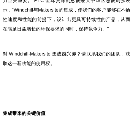
力至关重要。”PTC 全球资深副总裁兼大中华区总裁刘强表
示，“Windchill与Makersite的集成，使我们的客户能够在不牺
牲速度和性能的前提下，设计出更具可持续性的产品，从而
在满足日益增长的环保要求的同时，保持竞争力。”
对 Windchill-Makersite 集成感兴趣？请联系我们的团队，获
取这一新功能的使用权。
集成带来的关键价值