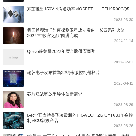
东芝推出150V N沟道功率MOSFET——TPH9R00CQ5
2023-03-30
我国首颗海洋盐度探测卫星成功发射丨长四系列火箭
2024年“收官之战”圆满完成
2024-11-14
Qorvo获荣耀2022年度金牌供应商奖
2023-02-01
瑞萨电子发布首颗22纳米微控制器样片
2023-04-11
芯片短缺释放半导体创新需求
2023-08-29
IAR全面支持英飞凌最新的TRAVEO T2G CYT6BJ车身控
制MCU家族产品
2023-06-26