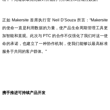
正如 Makersite 首席执行官 Neil D’Souza 所言：“Makersite
的使命一直是利用数据的力量，使产品生命周期管理工具更
加智能和直观。此次与 PTC 的合作不仅强化了我们对这一使
命的承诺，也建立了一种协作机制，使我们能够以最高标准
服务于共同的客户群体。”
携手推进可持续产品开发