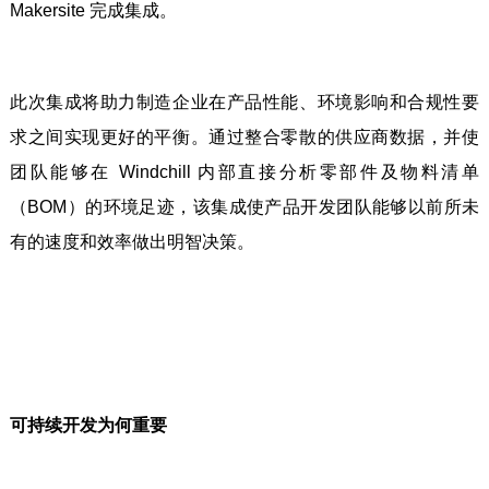
Makersite 完成集成。
此次集成将助力制造企业在产品性能、环境影响和合规性要
求之间实现更好的平衡。通过整合零散的供应商数据，并使
团队能够在 Windchill 内部直接分析零部件及物料清单
（BOM）的环境足迹，该集成使产品开发团队能够以前所未
有的速度和效率做出明智决策。
可持续开发为何重要