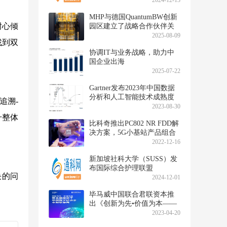
2024-12-13
MHP与德国QuantumBW创新
耐心倾
园区建立了战略合作伙伴关
系
2025-08-09
找到双
协调IT与业务战略，助力中
国企业出海
2025-07-22
Gartner发布2023年中国数据
分析和人工智能技术成熟度
追溯-
曲线
2023-08-30
升整体
比科奇推出PC802 NR FDD解
决方案，5G小基站产品组合
再添新成员
2022-12-16
新加坡社科大学（SUSS）发
布国际综合护理联盟
决的问
（Intercontinental Alliance for
2024-12-01
Integrated Care） 以应对全球
毕马威中国联合君联资本推
医疗挑战
出《创新为先•价值为本——
新发展格局下中国数字经济
2023-04-20
企业观察报告》