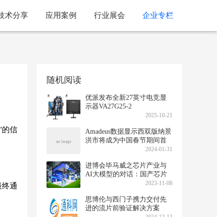
技术分享
应用案例
行业展会
企业专栏
随机阅读
优派发布全新27英寸电竞显
示器VA27G25-2
2025-10-21
”的信
Amadeus数据显示西双版纳景
洪市将成为中国春节期间首
选的酒店旅游目的地
2024-01-31
进博会毕马威之芯片产业与
AI大模型的对话：国产芯片
现曙光助力AI大模型演进
2023-11-08
最终通
思博伦与西门子携力交付先
进的流片前验证解决方案