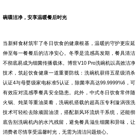
碗碟洁净，安享温暖餐后时光
当新鲜食材筑牢了冬日饮食的健康根基，温暖的守护更应延
伸至每一餐餐后的洁净安心。冬季是流感高发期，餐具清洁
不彻底易成为细菌传播载体。博世V10 Pro洗碗机以高效洁净
技术，筑起饮食健康一道重要防线：洗碗机获得五星级消杀
认证4与母婴级家电标准5认证，除菌率高达99.9999%6，可
有效应对流感季餐具安全隐患。此外，中式冬日饮食常伴随
火锅、炖菜等重油菜肴，洗碗机搭载的超高压专利漩涡强洗
技术可轻松去除顽固油渍，搭配新风环流烘干系统，还能彻
底告别洗碗机内的水汽残留，避免餐具滋生细菌和异味，让
消费者尽情享受温馨时光，无需为清洁问题烦心。