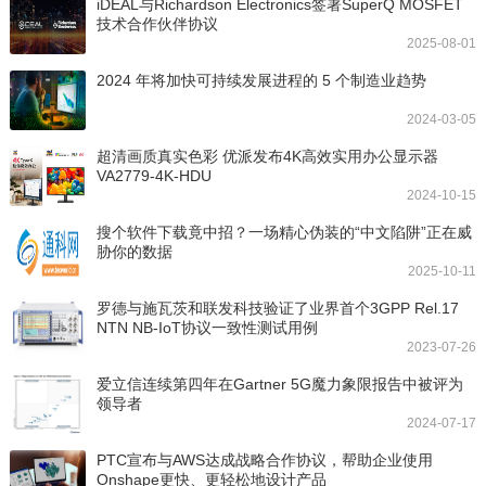
iDEAL与Richardson Electronics签署SuperQ MOSFET
技术合作伙伴协议
2025-08-01
2024 年将加快可持续发展进程的 5 个制造业趋势
2024-03-05
超清画质真实色彩 优派发布4K高效实用办公显示器
VA2779-4K-HDU
2024-10-15
搜个软件下载竟中招？一场精心伪装的“中文陷阱”正在威
胁你的数据
2025-10-11
罗德与施瓦茨和联发科技验证了业界首个3GPP Rel.17
NTN NB-IoT协议一致性测试用例
2023-07-26
爱立信连续第四年在Gartner 5G魔力象限报告中被评为
领导者
2024-07-17
PTC宣布与AWS达成战略合作协议，帮助企业使用
Onshape更快、更轻松地设计产品