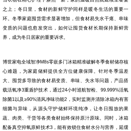
之上；冬日里，食材的新鲜守护同样是暖冬生活的重要一
环。冬季家庭囤货需求显著增加，但食材易失水干瘪、串味
变质的问题也愈发突出，如何让囤货食材长期保持新鲜营
养，成为冬日居家的重要诉求。
博世家电全域智净M8s零嵌多门冰箱精准破解冬季食材储存核
心难题，为家庭储鲜提供全方位健康保障。针对冬季温差
大、囤货多导致的食材易变质、串味、失水等问题，产品搭
载活氧净3重盾护技术，通过24小时巡航智检、99.999%活氧
除菌1以及≥90%清风净味功能2，实时监测并清除冰箱内有害
细菌与异味，从源头守护储鲜环境纯净，让冬日囤放的果
蔬、肉类、干货等各类食材始终保持原汁原味。同时，冰箱
配备真空抑氧原鲜技术3，能有效锁住食材水分与营养，延缓