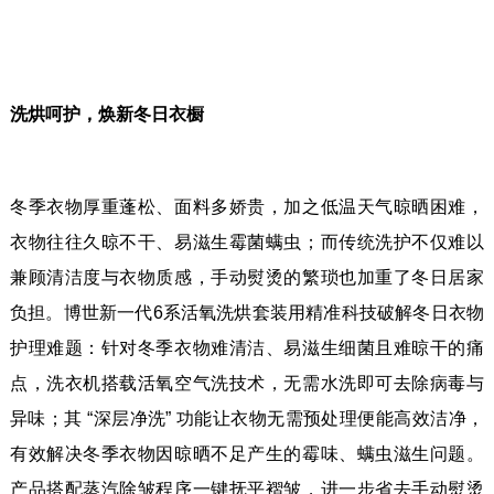
洗烘呵护，焕新冬日衣橱
冬季衣物厚重蓬松、面料多娇贵，加之低温天气晾晒困难，
衣物往往久晾不干、易滋生霉菌螨虫；而传统洗护不仅难以
兼顾清洁度与衣物质感，手动熨烫的繁琐也加重了冬日居家
负担。博世新一代6系活氧洗烘套装用精准科技破解冬日衣物
护理难题：针对冬季衣物难清洁、易滋生细菌且难晾干的痛
点，洗衣机搭载活氧空气洗技术，无需水洗即可去除病毒与
异味；其 “深层净洗” 功能让衣物无需预处理便能高效洁净，
有效解决冬季衣物因晾晒不足产生的霉味、螨虫滋生问题。
产品搭配蒸汽除皱程序一键抚平褶皱，进一步省去手动熨烫