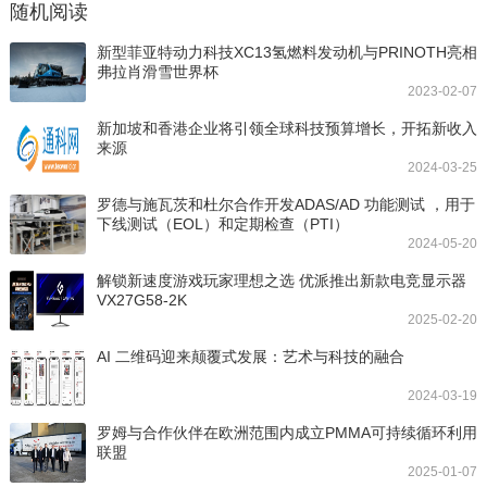
随机阅读
新型菲亚特动力科技XC13氢燃料发动机与PRINOTH亮相
弗拉肖滑雪世界杯
2023-02-07
新加坡和香港企业将引领全球科技预算增长，开拓新收入
来源
2024-03-25
罗德与施瓦茨和杜尔合作开发ADAS/AD 功能测试 ，用于
下线测试（EOL）和定期检查（PTI）
2024-05-20
解锁新速度游戏玩家理想之选 优派推出新款电竞显示器
VX27G58-2K
2025-02-20
AI 二维码迎来颠覆式发展：艺术与科技的融合
2024-03-19
罗姆与合作伙伴在欧洲范围内成立PMMA可持续循环利用
联盟
2025-01-07