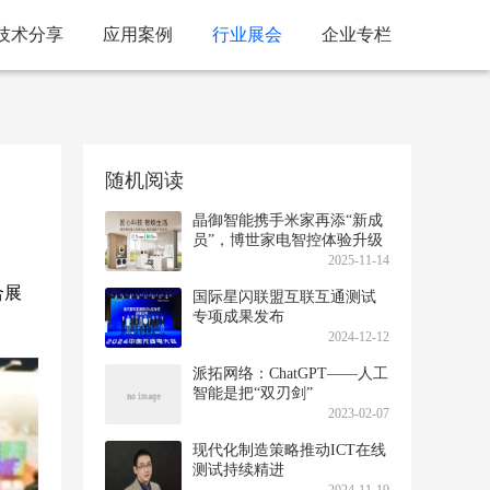
技术分享
应用案例
行业展会
企业专栏
随机阅读
晶御智能携手米家再添“新成
员”，博世家电智控体验升级
2025-11-14
合展
国际星闪联盟互联互通测试
专项成果发布
2024-12-12
派拓网络：ChatGPT——人工
智能是把“双刃剑”
2023-02-07
现代化制造策略推动ICT在线
测试持续精进