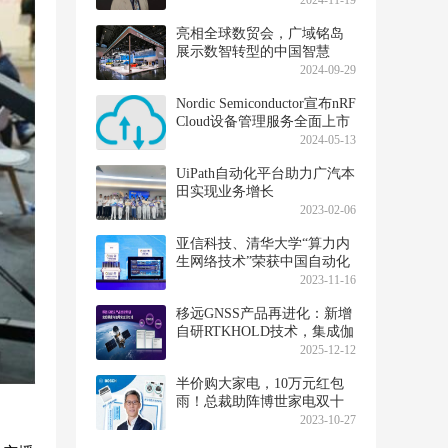
2024-11-19
亮相全球数贸会，广域铭岛
展示数智转型的中国智慧
2024-09-29
Nordic Semiconductor宣布nRF
Cloud设备管理服务全面上市
2024-05-13
UiPath自动化平台助力广汽本
田实现业务增长
2023-02-06
亚信科技、清华大学“算力内
生网络技术”荣获中国自动化
学会“2023科技进步一等奖”
2023-11-16
移远GNSS产品再进化：新增
自研RTKHOLD技术，集成伽
利略OSNMA与HAS服务
2025-12-12
半价购大家电，10万元红包
雨！总裁助阵博世家电双十
一直播，豪送福利！
2023-10-27