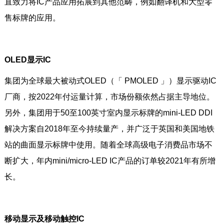
直致力将IC产品应用拓展到其他范畴，例如翻译机和大型零
售标牌的应用。
OLED显示IC
集团为全球最大被动式OLED（「 PMOLED 」）显示驱动IC
厂商，按2022年付运量计算，市场份额依然占据主导地位。
另外，集团用于50至100英寸室内显示标牌的mini-LED DDI
解决方案自2018年至今持续量产，并广泛于英国和美国地铁
站的曲面显示标牌中使用。随着全球高级电子消费品市场不
断扩大，年内mini/micro-LED IC产品的订单较2021年有所增
长。
移动显示及移动触控IC