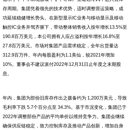
存周期。集团凭着领先的技术优势，适时调整营运策略，成
功延续稳健增长势头。在新型显示IC业务与移动显示及移动
触控IC业务并驾齐驱下，带动整体销售收入按年增长13.5%至
190.8百万美元，本公司拥有人应占溢利按年增长16.8%至
27.8百万美元。市场对集团产品需求稳定，全年出货量达
312.9百万件。年内每股盈利为1.1美仙，较2021年增加
10%。董事会不建议派付2022年12月31日止年度之末期股
息。
年内，集团为部份旧库存作出之拨备约为 1,200万美元，导致
毛利率下跌 5.7个百分点至 34.3%。基于市况变化，集团已于
2022年调整部份产品的平均单价以维持竞争力。集团会继续
确保供应链稳定，致力控制库存及推动产品创新，增加自身