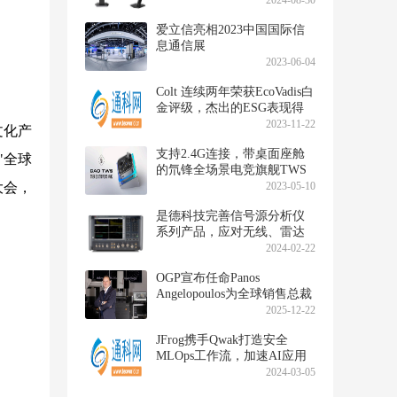
2024-08-30
爱立信亮相2023中国国际信
息通信展
2023-06-04
Colt 连续两年荣获EcoVadis白
金评级，杰出的ESG表现得
到认可
2023-11-22
文化产
支持2.4G连接，带桌面座舱
"全球
的氘锋全场景电竞旗舰TWS
耳机发布
大会，
2023-05-10
是德科技完善信号源分析仪
系列产品，应对无线、雷达
和高速数字应用的需求
2024-02-22
OGP宣布任命Panos
Angelopoulos为全球销售总裁
2025-12-22
JFrog携手Qwak打造安全
MLOps工作流，加速AI应用
程序批量化交付
2024-03-05