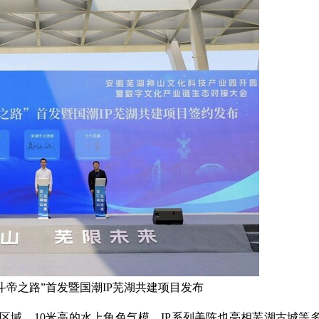
斗帝之路”首发暨国潮IP芜湖共建项目发布
区域，10米高的水上角色气模、IP系列美陈也亮相芜湖古城等