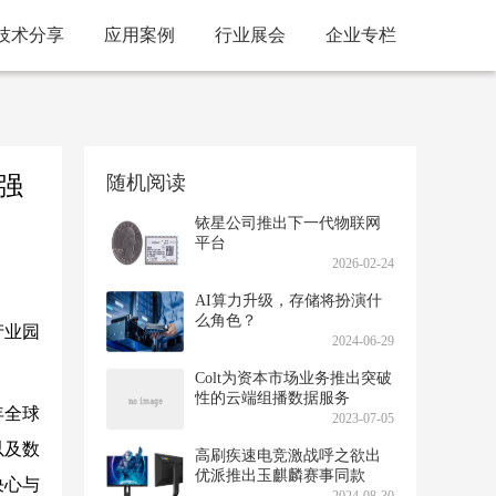
技术分享
应用案例
行业展会
企业专栏
强
随机阅读
铱星公司推出下一代物联网
平台
2026-02-24
AI算力升级，存储将扮演什
么角色？
产业园
2024-06-29
Colt为资本市场业务推出突破
性的云端组播数据服务
年全球
2023-07-05
以及数
高刷疾速电竞激战呼之欲出
优派推出玉麒麟赛事同款
决心与
VX2576-HD-PRO-2