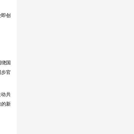
业即创
围绕国
同步官
联动共
旅的新