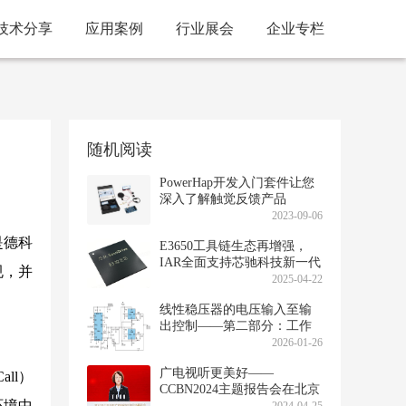
技术分享
应用案例
行业展会
企业专栏
随机阅读
PowerHap开发入门套件让您
深入了解触觉反馈产品
2023-09-06
是德科
E3650工具链生态再增强，
IAR全面支持芯驰科技新一代
规，并
旗舰智控MCU
2025-04-22
线性稳压器的电压输入至输
出控制——第二部分：工作
原理和参考设计
2026-01-26
广电视听更美好——
ll）
CCBN2024主题报告会在北京
环境中
首钢园隆重召开