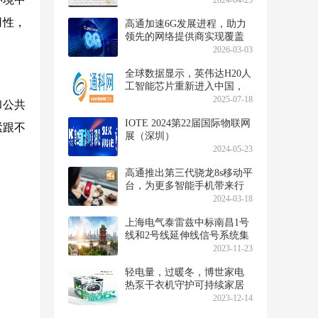
2024-04-25
用性，
高通加速6G发展进程，助力
领先的网络提供商实现覆盖
终端到数据中心的转型
2026-03-03
全球数据显示，英伟达H20人
工智能芯片重新进入中国，
成为X界影响者的趋势
2025-07-18
和公共
IOTE 2024第22届国际物联网
紧跟不
展（深圳）
2024-05-23
高通推出第三代骁龙8s移动平
台，为更多智能手机带来行
业领先的终端侧AI
2024-03-18
上海电气泰雷兹中标南昌1号
线和2号线延伸线信号系统集
成项目
2023-11-23
轻电量，过暖冬，博世家电
热泵干衣机守护可持续家居
生活
2023-12-14