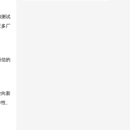
ll测试
证多厂
通信的
业向新
作性、