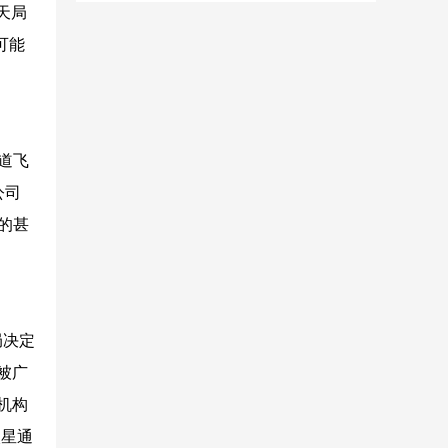
天局
可能
道飞
公司
的甚
局决定
被广
机构
火星通