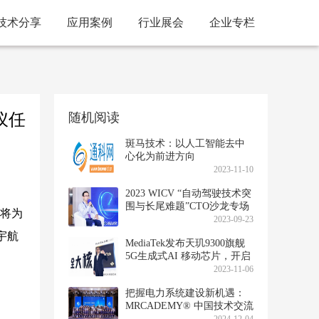
技术分享
应用案例
行业展会
企业专栏
仪任
随机阅读
斑马技术：以人工智能去中
心化为前进方向
2023-11-10
2023 WICV “自动驾驶技术突
围与长尾难题”CTO沙龙专场
，将为
召开
2023-09-23
宇航
MediaTek发布天玑9300旗舰
5G生成式AI 移动芯片，开启
全大核计算时代
2023-11-06
把握电力系统建设新机遇：
MRCADEMY® 中国技术交流
会在广州圆满举行