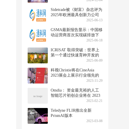
2024-12-04
Sidetrade被《财富》杂志评为
2025年欧洲最具创新力公司
2025-06-13
GSMA最新报告显示：中国移
动运营商首次实现碳排放下
降
2025-06-18
ICRISAT 取得突破：世界上
第一个通过快速育种开发的
极端耐热木豆
2025-06-09
科视Christie将在CineAsia
2023展会上展示行业领先的
影院解决方案
2023-11-29
Omdia： 资金最充裕的人工
智能芯片初创企业将在 2023
年面临压力测试
2023-02-21
Teledyne FLIR推出全新
PrismAI版本
2023-03-08