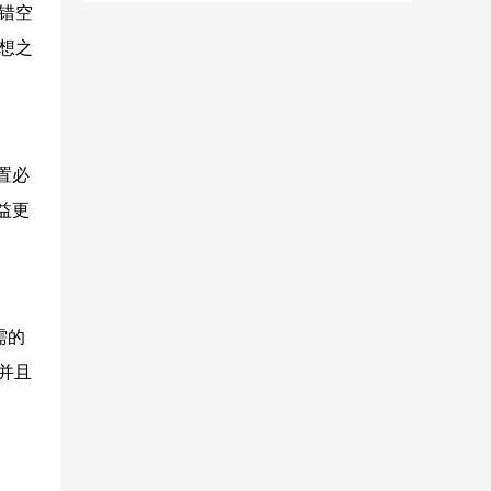
容错空
理想之
置必
效益更
需的
，并且