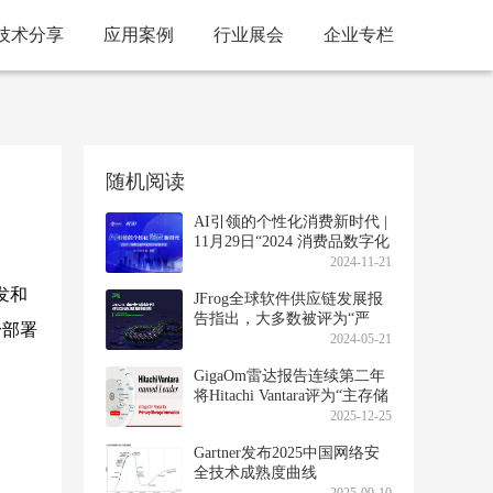
技术分享
应用案例
行业展会
企业专栏
随机阅读
AI引领的个性化消费新时代 |
11月29日“2024 消费品数字化
转型高管沙龙”精彩敬请期
2024-11-21
待！
的开发和
JFrog全球软件供应链发展报
告指出，大多数被评为“严
纷纷部署
重”的漏洞评级具有误导性
2024-05-21
GigaOm雷达报告连续第二年
将Hitachi Vantara评为“主存储
领域领导者”及“表现优异者”
2025-12-25
Gartner发布2025中国网络安
全技术成熟度曲线