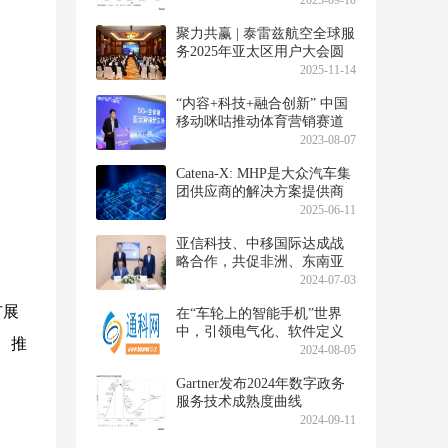
2025-09-10
聚力共赢 | 泰雷兹航空全球服
务2025年亚太区用户大会圆
满举行
2025-11-14
“内容+科技+融合创新” 中国
移动咪咕推动体育营销赛道
再升级
2023-08-07
Catena-X: MHP是大众汽车集
团供应商的解决方案提供商
2025-06-11
亚信科技、中移国际达成战
略合作，共促非洲、东南亚
能源行业数字化
2024-07-03
扩展
在“车轮上的智能手机”世界
中，引领电气化、软件定义
练、推
汽车和协同创新
2024-08-05
Gartner发布2024年数字政务
服务技术成熟度曲线
2024-09-11