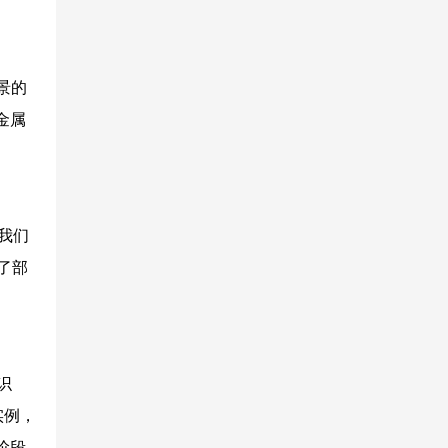
景的
金属
对我们
了部
觉识
属实例，
阶段