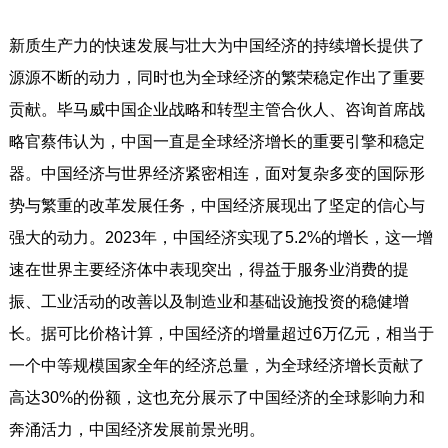
新质生产力的快速发展与壮大为中国经济的持续增长提供了
源源不断的动力，同时也为全球经济的繁荣稳定作出了重要
贡献。毕马威中国企业战略和转型主管合伙人、咨询首席战
略官蔡伟认为，中国一直是全球经济增长的重要引擎和稳定
器。中国经济与世界经济紧密相连，面对复杂多变的国际形
势与繁重的改革发展任务，中国经济展现出了坚定的信心与
强大的动力。2023年，中国经济实现了5.2%的增长，这一增
速在世界主要经济体中表现突出，得益于服务业消费的提
振、工业活动的改善以及制造业和基础设施投资的稳健增
长。据可比价格计算，中国经济的增量超过6万亿元，相当于
一个中等规模国家全年的经济总量，为全球经济增长贡献了
高达30%的份额，这也充分展示了中国经济的全球影响力和
奔涌活力，中国经济发展前景光明。