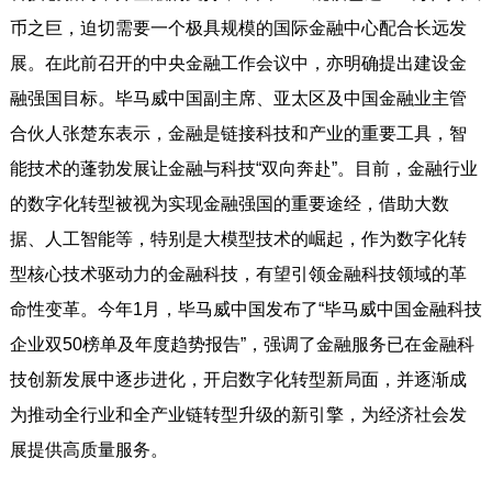
币之巨，迫切需要一个极具规模的国际金融中心配合长远发
展。在此前召开的中央金融工作会议中，亦明确提出建设金
融强国目标。毕马威中国副主席、亚太区及中国金融业主管
合伙人张楚东表示，金融是链接科技和产业的重要工具，智
能技术的蓬勃发展让金融与科技“双向奔赴”。目前，金融行业
的数字化转型被视为实现金融强国的重要途经，借助大数
据、人工智能等，特别是大模型技术的崛起，作为数字化转
型核心技术驱动力的金融科技，有望引领金融科技领域的革
命性变革。今年1月，毕马威中国发布了“毕马威中国金融科技
企业双50榜单及年度趋势报告”，强调了金融服务已在金融科
技创新发展中逐步进化，开启数字化转型新局面，并逐渐成
为推动全行业和全产业链转型升级的新引擎，为经济社会发
展提供高质量服务。