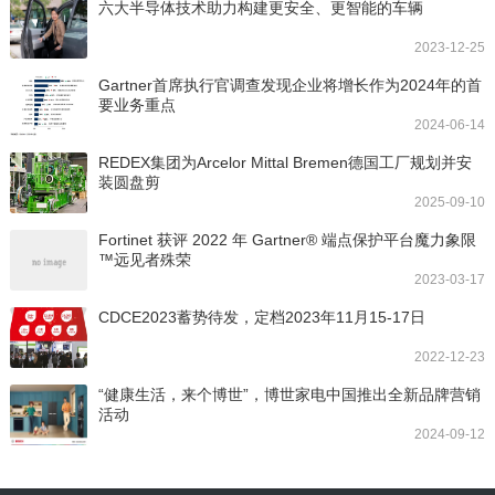
六大半导体技术助力构建更安全、更智能的车辆
2023-12-25
Gartner首席执行官调查发现企业将增长作为2024年的首
要业务重点
2024-06-14
REDEX集团为Arcelor Mittal Bremen德国工厂规划并安
装圆盘剪
2025-09-10
Fortinet 获评 2022 年 Gartner® 端点保护平台魔力象限
™远见者殊荣
2023-03-17
CDCE2023蓄势待发，定档2023年11月15-17日
2022-12-23
“健康生活，来个博世”，博世家电中国推出全新品牌营销
活动
2024-09-12