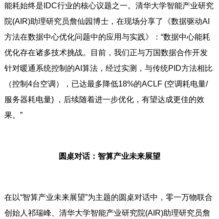
能耗始终是IDC行业的核心议题之一。清华大学智能产业研究
院(AIR)助理研究员詹仙园博士，在现场分享了《数据驱动AI
方法在数据中心优化问题中的应用与实践》：“数据中心能耗
优化存在诸多技术挑战。目前，我们正与万国数据合作开发
针对暖通系统控制的AI算法，经过实测，与传统PID方法相比
（控制4台空调），已达最多降低18%的ACLF (空调耗电量/
服务器耗电量) ，后续随着进一步优化，有望达成更佳的效
果。”
圆桌对话：智算产业未来展望
在以“智算产业未来展望”为主题的圆桌对话中，零一万物联合
创始人祁瑞峰、清华大学智能产业研究院(AIR)助理研究员詹