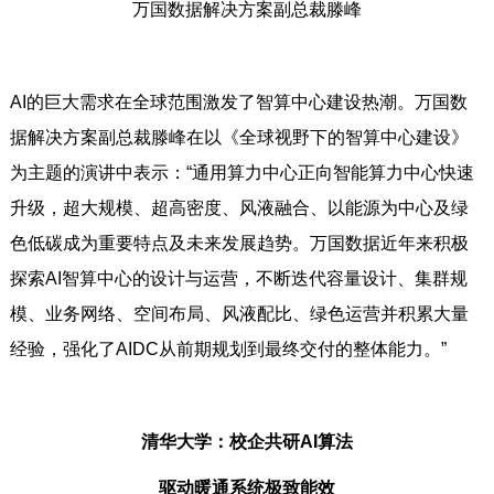
万国数据解决方案副总裁滕峰
AI的巨大需求在全球范围激发了智算中心建设热潮。万国数
据解决方案副总裁滕峰在以《全球视野下的智算中心建设》
为主题的演讲中表示：“通用算力中心正向智能算力中心快速
升级，超大规模、超高密度、风液融合、以能源为中心及绿
色低碳成为重要特点及未来发展趋势。万国数据近年来积极
探索AI智算中心的设计与运营，不断迭代容量设计、集群规
模、业务网络、空间布局、风液配比、绿色运营并积累大量
经验，强化了AIDC从前期规划到最终交付的整体能力。”
清华大学：校企共研AI算法
驱动暖通系统极致能效