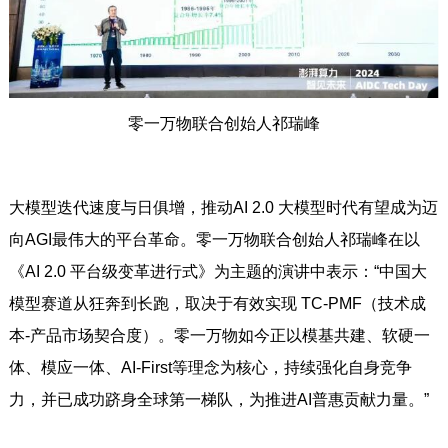
零一万物联合创始人祁瑞峰
大模型迭代速度与日俱增，推动AI 2.0 大模型时代有望成为迈
向AGI最伟大的平台革命。零一万物联合创始人祁瑞峰在以
《AI 2.0 平台级变革进行式》为主题的演讲中表示：“中国大
模型赛道从狂奔到长跑，取决于有效实现 TC-PMF（技术成
本-产品市场契合度）。零一万物如今正以模基共建、软硬一
体、模应一体、AI-First等理念为核心，持续强化自身竞争
力，并已成功跻身全球第一梯队，为推进AI普惠贡献力量。”