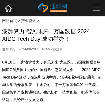
网站首页
产业资讯
企业新品
高端访谈
网站首页
>
产业资讯
>
澎湃算力 智见未来 | 万国数据 2024
AIDC Tech Day 成功举办！
发布时间：2024-06-20 18:18:55 · 赵法彬
6月18日，以“澎湃算力，智见未来”为主题，万国数据联合中
国IDC圈共同主办的“中国智算生态发展大会—— 2024 AIDC
Tech Day”活动，在深圳成功举办。活动汇聚中国信通院、清
华大学的专家学者，中金公司、零一万物等领军企业代表，
围绕智算产业机遇挑战、生态协作、技术创新、能源优化等
话题，共论产业发展之道。