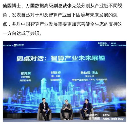
仙园博士、万国数据高级副总裁张克兢分别从产业链不同视
角，发表自己对于AI及智算产业当下困境与未来发展的观
点，并对中国智算产业发展需要更加完善健全生态的支持这
一方向达成了共识。