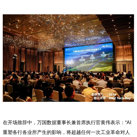
在开场致辞中，万国数据董事长兼首席执行官黄伟表示：“AI
重塑各行各业所产生的影响，将超越任何一次工业革命对人