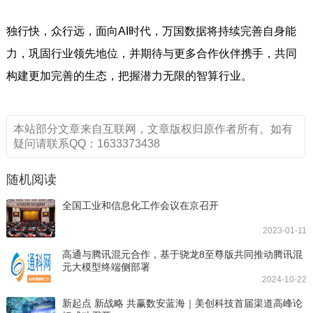
独行快，众行远，面向AI时代，万国数据将持续完善自身能
力，巩固行业领先地位，并期待与更多合作伙伴携手，共同
构建更加完善的生态，把握潜力无限的智算行业。
本站部分文章来自互联网，文章版权归原作者所有。如有
疑问请联系QQ：1633373438
随机阅读
全国工业和信息化工作会议在京召开
2023-01-11
高通与腾讯混元合作，基于骁龙8至尊版共同推动腾讯混
元大模型终端侧部署
2024-10-22
新起点 新战略 共赢数安蓝海｜美创科技首届渠道高峰论