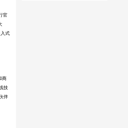
行官
大
嵌入式
和商
线技
伙伴