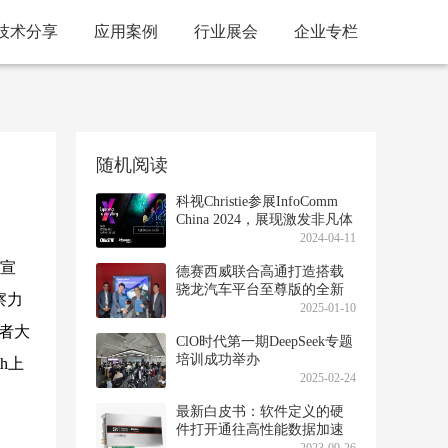
技术分享
应用案例
行业展会
企业专栏
随机阅读
科视Christie参展InfoComm
China 2024，展现激发非凡体
验的智能技术
2024-04-11
）宣
德赛西威联合高通打造搭载
骁龙汽车平台至尊版的全新
察力
AI智能座舱平台
2025-01-10
发者大
ClO时代第一期DeepSeek专题
培训成功举办
h上
2025-02-24
最新白皮书：软件定义的硬
件打开通往高性能数据加速
的大门