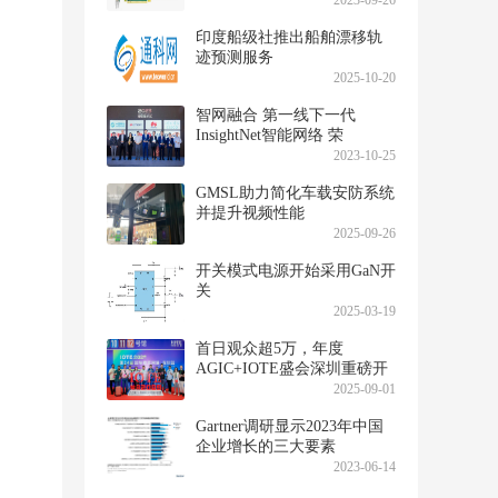
2023-09-26
印度船级社推出船舶漂移轨
迹预测服务
2025-10-20
智网融合 第一线下一代
InsightNet智能网络 荣
获"2023年度AI网络璀璨技术
2023-10-25
奖"
GMSL助力简化车载安防系统
并提升视频性能
2025-09-26
开关模式电源开始采用GaN开
关
2025-03-19
首日观众超5万，年度
AGIC+IOTE盛会深圳重磅开
幕！
2025-09-01
Gartner调研显示2023年中国
企业增长的三大要素
2023-06-14