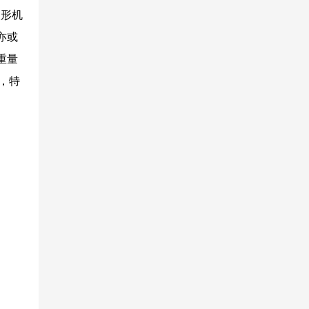
人形机
亦或
重量
务，特