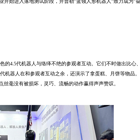
业开始进入落地测试阶段，开普勒"蓝领人形机器人"致力成为"
黄色的4.5代机器人与络绎不绝的参观者互动。它们不时做出比心
.0代机器人在和参观者互动之余，还演示了拿蛋糕、月饼等物品
点丝毫没有被损坏，灵巧、流畅的动作赢得声声赞叹。