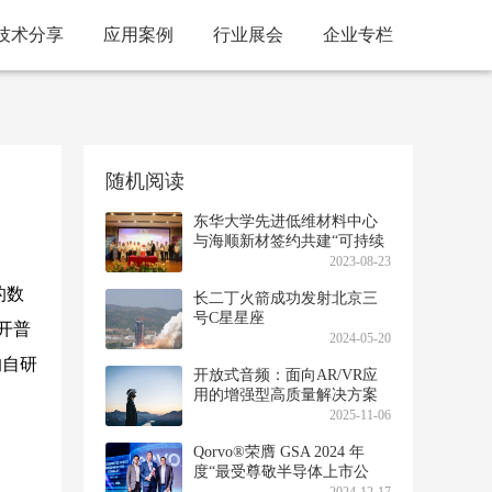
技术分享
应用案例
行业展会
企业专栏
随机阅读
东华大学先进低维材料中心
与海顺新材签约共建“可持续
软包装材料联合实验室”
2023-08-23
的数
长二丁火箭成功发射北京三
号C星星座
开普
2024-05-20
的自研
开放式音频：面向AR/VR应
用的增强型高质量解决方案
2025-11-06
Qorvo®荣膺 GSA 2024 年
度“最受尊敬半导体上市公
司”奖