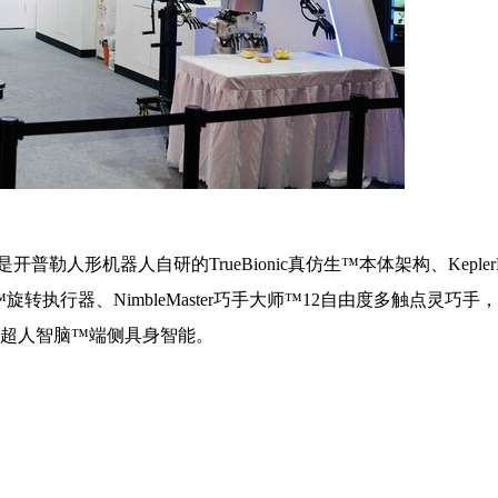
形机器人自研的TrueBionic真仿生™️本体架构、KeplerFo
™️旋转执行器、NimbleMaster巧手大师™️12自由度多触点灵巧手
an超人智脑™️端侧具身智能。