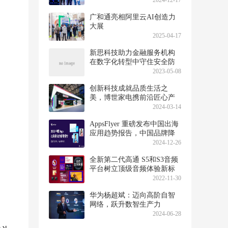
2024-12-17
广和通亮相阿里云AI创造力
大展
2025-04-17
新思科技助力金融服务机构
在数字化转型中守住安全防
线
2023-05-08
创新科技成就品质生活之
美，博世家电携前沿匠心产
品亮相AWE 2024
2024-03-14
AppsFlyer 重磅发布中国出海
应用趋势报告，中国品牌降
本增效激发逆势增长
2024-12-26
全新第二代高通 S5和S3音频
平台树立顶级音频体验新标
杆
2022-11-30
华为杨超斌：迈向高阶自智
网络，跃升数智生产力
2024-06-28