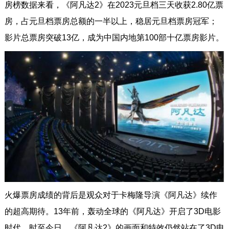
房榜数据来看，《阿凡达2》在2023元旦档三天收获2.80亿票
房，占元旦档票房总额的一半以上，稳居元旦档票房冠军；
影片总票房突破13亿，成为中国内地第100部十亿票房影片。
火爆票房成绩的背后是观众对于卡梅隆导演《阿凡达》续作
的超高期待。13年前，轰动全球的《阿凡达》开启了3D电影
时代，时至今日，《阿凡达2》的画面和特效仍然站在了3D电