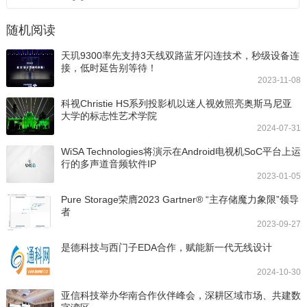
随机阅读
天玑9300率先支持3天线双路蓝牙闪连技术，秒级设备连
接，低时延告别等待！
2023-11-08
科视Christie HS系列投影机以迷人视效照亮奥斯马尼亚
大学的标志性艺术学院
2024-07-31
WiSA Technologies将演示在Android电视机SoC平台上运
行的多声道音频软件IP
2023-01-05
Pure Storage荣膺2023 Gartner® “主存储魔力象限”领导
者
2023-09-27
是德科技与西门子EDA合作，赋能新一代无线设计
2024-10-30
亚信科技举办华南合作伙伴峰会，深耕区域市场、共建数