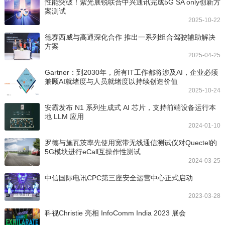
性能突破！紫光展锐联合中兴通讯完成5G SA only创新方
案测试
2025-10-22
德赛西威与高通深化合作 推出一系列组合驾驶辅助解决
方案
2025-04-25
Gartner：到2030年，所有IT工作都将涉及AI，企业必须
兼顾AI就绪度与人员就绪度以持续创造价值
2025-10-24
安霸发布 N1 系列生成式 AI 芯片，支持前端设备运行本
地 LLM 应用
2024-01-10
罗德与施瓦茨率先使用宽带无线通信测试仪对Quectel的
5G模块进行eCall互操作性测试
2024-03-25
中信国际电讯CPC第三座安全运营中心正式启动
2023-03-28
科视Christie 亮相 InfoComm India 2023 展会