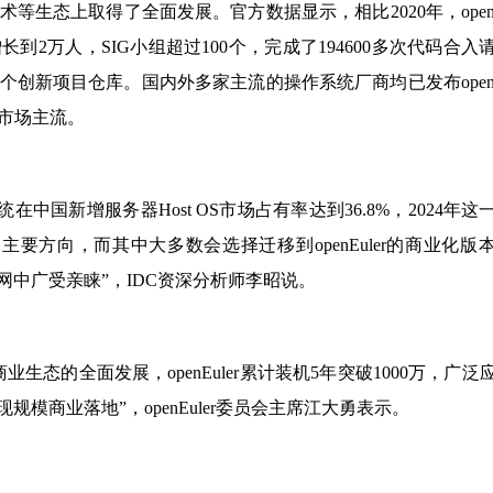
等生态上取得了全面发展。官方数据显示，相比2020年，openEu
长到2万人，SIG小组超过100个，完成了194600多次代码合入
0多个创新项目仓库。国内外多家主流的操作系统厂商均已发布openEu
的市场主流。
系统在中国新增服务器Host OS市场占有率达到36.8%，2024年这
OS的主要方向，而其中大多数会选择迁移到openEuler的商业化版
互联网中广受亲睐”，IDC资深分析师李昭说。
业生态的全面发展，openEuler累计装机5年突破1000万，广泛
模商业落地”，openEuler委员会主席江大勇表示。