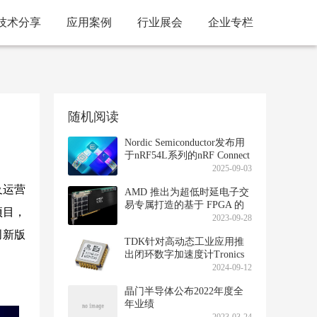
技术分享
应用案例
行业展会
企业专栏
随机阅读
Nordic Semiconductor发布用
于nRF54L系列的nRF Connect
SDK裸机选项
2025-09-03
及运营
AMD 推出为超低时延电子交
易专属打造的基于 FPGA 的
项目，
加速卡
2023-09-28
创新版
TDK针对高动态工业应用推
出闭环数字加速度计Tronics
AXO314
2024-09-12
晶门半导体公布2022年度全
年业绩