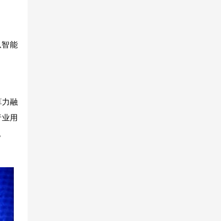
从智能
算力融
行业用
。