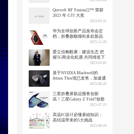
2023-03-24
Qorvo® RF Fusion22™ 荣获
2023 年 GTI 大奖
2023-03-31
华为全球创新产品发布会定
档，折叠旗舰领衔多款新品
亮相迪拜
2025-11-26
爱立信鲍毅康：建设生态 把
握5G商业化机遇 共同缔造下
一个“数字化十年”
2023-03-02
基于NVIDIA Blackwell的
Jetson Thor现已发售，加速通
用机器人时代的到来
2025-08-26
三星折叠屏新品预售创新
高！三星Galaxy Z Fold7创新
成增长动力
2025-07-23
高温IC设计必懂基础知识：
高结温带来的5大挑战
2025-06-18