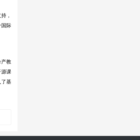
支持，
个国际
r产教
开源课
入了基