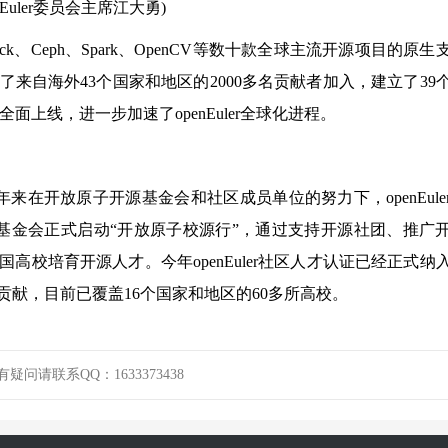
enEuler委员会主席江大勇)
ack、Ceph、Spark、OpenCV等数十款全球主流开源项目的原生
来自海外43个国家和地区的2000多名贡献者加入，建立了39
上线，进一步加速了openEuler全球化进程。
年来在开放原子开源基金会和社区成员单位的努力下，openEule
月基金会正式启动“开放原子校源行”，通过支持开源社团、推广
校培育开源人才。今年openEuler社区人才认证已经正式纳
献，目前已覆盖16个国家和地区的60多所高校。
请联系QQ：1633373438