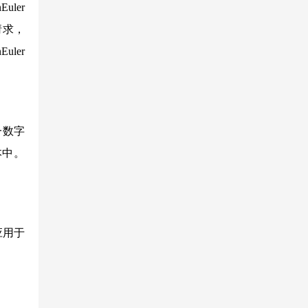
ler
请求，
ler
一数字
本中。
应用于