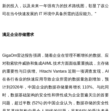
新的投入，以及未来一年强有力的技术路线图，彰显了该公
司在当今快速发展的 IT 环境中具备所需的适应能力。”
满足企业存储需求
GigaOm雷达报告强调，随着企业在管理不断增长的数据、应
对勒索软件威胁和集成AI/ML 技术方面面临重重挑战，主存储
的重要性与日俱增。Hitachi Vantara 近期一项调查发现，AI
在各行各业的快速应用导致企业所需的数据量急剧增加，预
计到2026年，中国企业的数据存储量将增长 110%。与此同
时，数据基础架构的安全性和弹性成为企业普遍关注的首要
问题，超过半数 (52%) 的中国企业认为，数据存储的安全性
是其基础架构中最令人担忧的问题；另有64%的受访者承