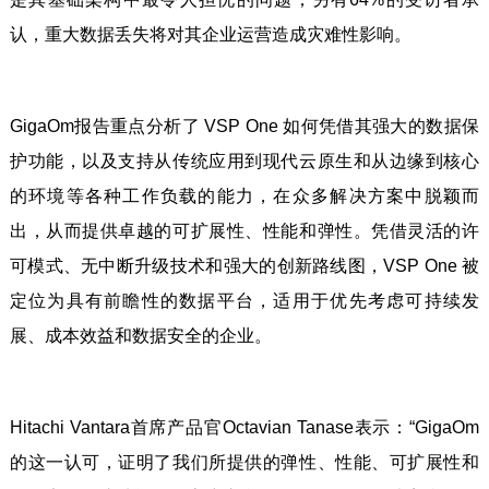
认，重大数据丢失将对其企业运营造成灾难性影响。
GigaOm报告重点分析了 VSP One 如何凭借其强大的数据保
护功能，以及支持从传统应用到现代云原生和从边缘到核心
的环境等各种工作负载的能力，在众多解决方案中脱颖而
出，从而提供卓越的可扩展性、性能和弹性。凭借灵活的许
可模式、无中断升级技术和强大的创新路线图，VSP One 被
定位为具有前瞻性的数据平台，适用于优先考虑可持续发
展、成本效益和数据安全的企业。
Hitachi Vantara首席产品官Octavian Tanase表示：“GigaOm
的这一认可，证明了我们所提供的弹性、性能、可扩展性和