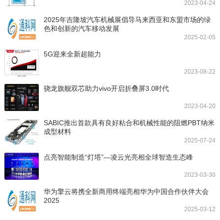
2023-04-24
2025年吉隆坡汽车机械展倡导马来西亚和东盟市场的绿
色和创新的汽车移动发展
2025-02-05
5G迎来全新超能力
2023-08-22
骁龙旗舰双芯助力vivo开启折叠屏3.0时代
2023-04-20
SABIC推出首款具有良好粘合和机械性能的阻燃PBT纳米
成型材料
2025-07-24
点亮智能制造“灯塔”—凌云光亮相全球智造生态峰
2023-03-30
华为擎云将携全新商用终端亮相华为中国合作伙伴大会
2025
2025-03-12