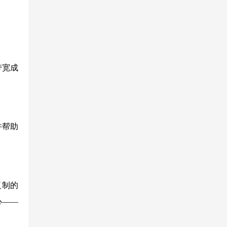
带宽成
并帮助
复制的
心——