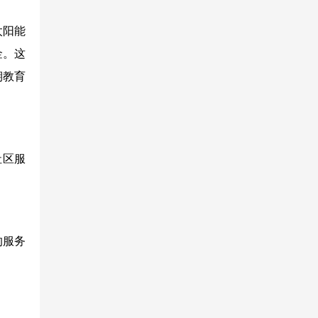
太阳能
金。这
期教育
社区服
的服务