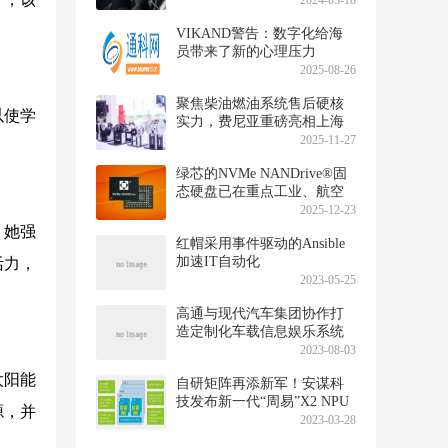
2024-05-18
VIKAND警告：数字化给海
员带来了新的心理压力
2025-08-26
聚焦柴油燃油系统售后硬核
以使学
实力，费尼亚重磅亮相上海
法兰克福展
2025-11-27
绿芯的NVMe NANDrive®固
态硬盘已在重点工业、航空
航天和关键领域的项目中被
2025-12-23
选用
。她强
红帽采用事件驱动的Ansible
加速IT自动化
活力，
2023-05-25
高通与现代汽车集团协作打
造定制化车载信息娱乐系统
2023-08-03
太阳能
自研矩阵再添新军！安谋科
技发布新一代“周易”X2 NPU
源，并
2023-03-28