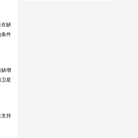
是在缺
的条件
短缺增
和卫星
来支持