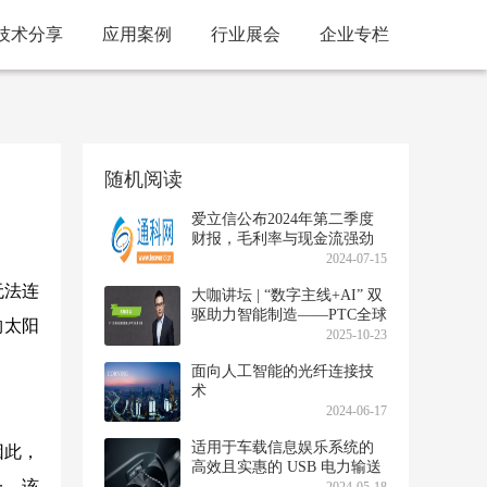
技术分享
应用案例
行业展会
企业专栏
随机阅读
爱立信公布2024年第二季度
财报，毛利率与现金流强劲
增长
2024-07-15
无法连
大咖讲坛 | “数字主线+AI” 双
驱助力智能制造——PTC全球
购太阳
资深副总裁兼大中华区总裁
2025-10-23
刘强专访
面向人工智能的光纤连接技
术
2024-06-17
适用于车载信息娱乐系统的
因此，
高效且实惠的 USB 电力输送
一，该