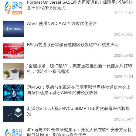
Fortinet Universal SASE能力再度进化！保障用户访问任
意应用程序便捷无忧
2023-11-02
AT&T 使用NVIDIA AI 全方位优化运营
2023-03-22
BSI为玄通股份零碳智慧园区颁发碳中和核查声明
2025-08-02
“全能控场，稳打稳印”，惠普重磅推出新一代捷系列打印
机，满足企业多元需求
2025-04-24
迈向6G：罗德与施瓦茨在巴塞罗那世界移动通信大会上
与英伟达展示基于AI/ML的神经接收器
2023-03-08
利泽尔vTEE庆祝EMVCo SBMP TEE再次获得评估和批
准
2025-06-07
JFrog与IDC 合作研究显示：开发人员在软件安全方面耗
时日益增加，影响企业竞争优势