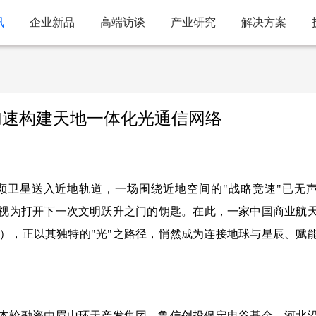
讯
企业新品
高端访谈
产业研究
解决方案
联加速构建天地一体化光通信网络
nk）将数千颗卫星送入近地轨道，一场围绕近地空间的"战略竞速"已无
普遍视为打开下一次文明跃升之门的钥匙。在此，一家中国商业航
"），正以其独特的"光"之路径，悄然成为连接地球与星辰、赋
。本轮融资由眉山环天产发集团、鲁信创投保定电谷基金、河北