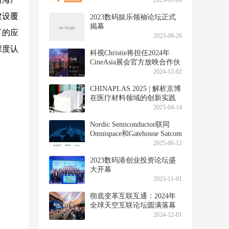
2025-01-09
进展
建设覆
2023数码娱乐领袖论坛正式
揭幕
下的应
2023-08-26
深度认
科视Christie将担任2024年
CineAsia展会官方放映合作伙
伴，展示先进的影院解决方
2024-12-02
案
CHINAPLAS 2025 | 解析京博
在医疗材料领域的创新实践
2025-04-14
Nordic Semiconductor联同
Omnispace和Gatehouse Satcom
完成5G NB-IoT卫星演示
2025-06-12
2023数码港创业投资论坛盛
大开幕
2023-11-01
彻底变革互联互通：2024年
全球天空互联论坛圆满落幕
2024-12-01