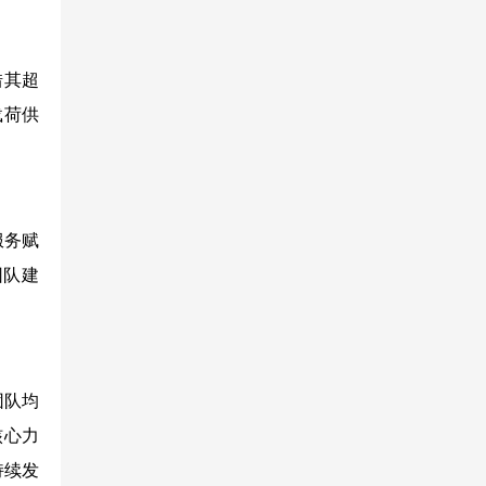
借其超
载荷供
服务赋
团队建
团队均
核心力
持续发