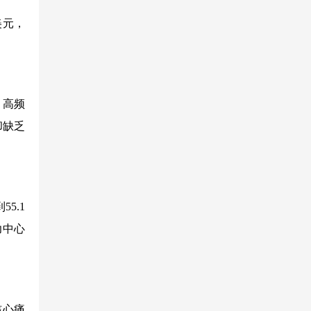
美元，
、高频
却缺乏
5.1
力中心
核心痛