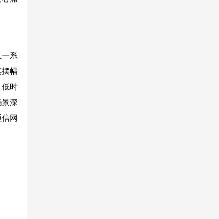
又一系
其摆幅
、低时
场景深
通信网