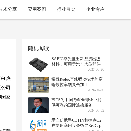
技术分享
应用案例
行业展会
企业专栏
随机阅读
SABIC率先推出新型挤出级
材料，可用于汽车大型部件
制造工艺
2023-09-20
声白热
搭载Redex直线驱动技术的高
端数控车铣复合加工
天公司
2026-01-20
能国家
BICS为中国乃至全球企业提
供可靠的国际连接服务
2024-07-02
爱立信携手CETIN和捷克O2
在使用商用设备拓展RedCap
沿海产
支持的5G用例方面取得重大