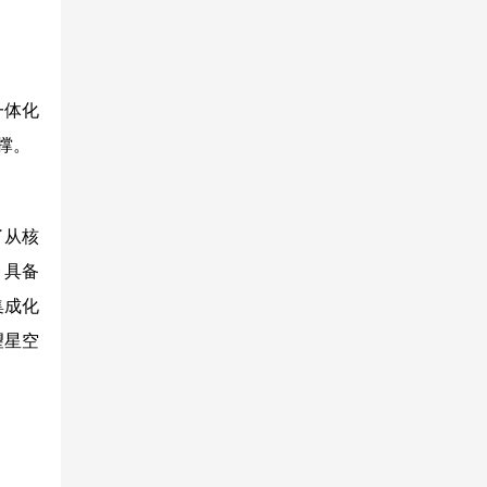
一体化
撑。
了从核
，具备
集成化
望星空