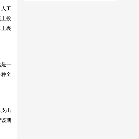
持人工
能上投
界上表
这是一
一种全
本支出
应该期