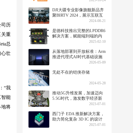
2025-10-24
DJI大疆专业影像旗舰新品齐
聚BIRTV 2024，展示互联互
通生态与解决方案
2024-08-21
公司历
是德科技推出完整的LPDDR6
至关重
解决方案，赋能端到端的内
存设计和测试流程
2025-02-10
ta总
从落地部署到开放标准：Arm
雄心壮
推进代理式AI时代基础设施
演进
2026-05-09
无处不在的铠侠存储
2024-05-28
：“我
推动5G升维发展，加速迈向
工智能
5.5G时代，激发数字经济新
活力
2023-07-01
多地将
西门子 EDA 推新解决方案，
助力简化复杂 3D IC 的设计
与分析流程
2025-07-01