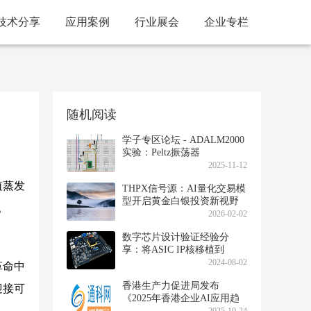
技术分享
应用案例
行业展会
企业专栏
随机阅读
学子专区论坛 - ADALM2000
实验：Peltz振荡器
2025-11-12
值蒸发
THPX信号源：AI量化交易模
型开启黄金白银投资新视野
。
2026-02-02
数字芯片设计验证经验分
享：将ASIC IP核移植到
FPGA上——更新概念并推动
2024-08-02
革命中
改变以完成充满挑战的任务!
香港生产力促进局发布
迎接可
《2025年香港企业AI应用趋
势调查》