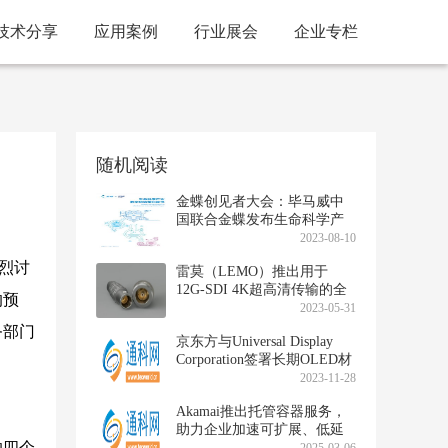
技术分享
应用案例
行业展会
企业专栏
随机阅读
金蝶创见者大会：毕马威中
国联合金蝶发布生命科学产
业数字化转型白皮书
2023-08-10
热烈讨
雷莫（LEMO）推出用于
12G-SDI 4K超高清传输的全
的预
新插拔自锁连接器
2023-05-31
务部门
京东方与Universal Display
Corporation签署长期OLED材
料供应协议
2023-11-28
Akamai推出托管容器服务，
助力企业加速可扩展、低延
的四个
迟应用程序的开发与部署