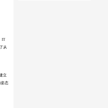
IT
了从
建立
的姿态