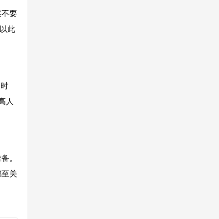
候不要
，以此
的时
高人
准备。
都至关