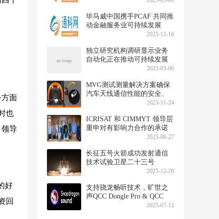
2025-03-06
毕马威中国携手PCAF 共同推
动金融服务业可持续发展
2025-12-16
独立研究机构调研显示业务
自动化正在推动可持续发展
计划
2023-03-06
MVG测试测量解决方案确保
汽车天线通信性能的安全、
务方面
稳定和高效
2023-11-24
时也
ICRISAT 和 CIMMYT 领导层
重申对有影响力合作的承诺
 领导
2025-06-27
长征五号火箭成功发射通信
技术试验卫星二十三号
2025-12-20
的好
支持骁龙畅听技术，旷世之
声QCC Dongle Pro & QCC
资回
Dongle赋能即插即用的高品
2025-07-12
质无损音频体验