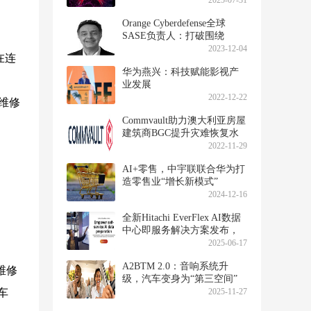
2025-07-31
Orange Cyberdefense全球
SASE负责人：打破围绕
SASE的“神话”
2023-12-04
在连
华为燕兴：科技赋能影视产
业发展
2022-12-22
维修
Commvault助力澳大利亚房屋
建筑商BGC提升灾难恢复水
平
2022-11-29
AI+零售，中宇联联合华为打
造零售业“增长新模式”
2024-12-16
全新Hitachi EverFlex AI数据
中心即服务解决方案发布，
为智能AI提供无缝数据集成
2025-06-17
A2BTM 2.0：音响系统升
维修
级，汽车变身为“第三空间”
车
2025-11-27