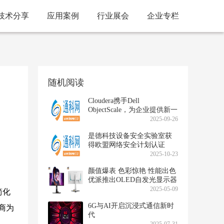
技术分享
应用案例
行业展会
企业专栏
随机阅读
Cloudera携手Dell
ObjectScale，为企业提供新一
代私有AI平台
2025-09-26
是德科技设备安全实验室获
得欧盟网络安全计划认证
2025-10-23
颜值爆表 色彩惊艳 性能出色
优派推出OLED自发光显示器
XG273B-2K-OLED
2025-05-09
简化
6G与AI开启沉浸式通信新时
商为
代