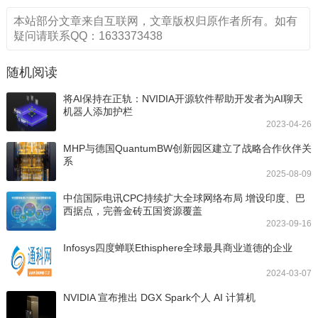
本站部分文章来自互联网，文章版权归原作者所有。如有
疑问请联系QQ：1633373438
随机阅读
将AI保持在正轨：NVIDIA开源软件帮助开发者为AI聊天
机器人添加护栏
2023-04-26
MHP与德国QuantumBW创新园区建立了战略合作伙伴关
系
2025-08-09
中信国际电讯CPC持续扩大全球网络布局 增设印度、巴
西据点，完善金砖五国资源覆盖
2023-09-16
Infosys四度蝉联Ethisphere全球最具商业道德的企业
2024-03-07
NVIDIA 宣布推出 DGX Spark个人 AI 计算机