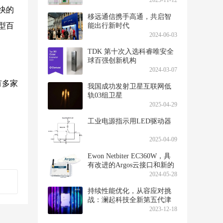
2025-11-12
快的
移远通信携手高通，共启智
型百
能出行新时代
2024-06-03
TDK 第十次入选科睿唯安全
球百强创新机构
2024-03-07
有多家
我国成功发射卫星互联网低
轨03组卫星
2025-04-29
工业电源指示用LED驱动器
2025-04-09
Ewon Netbiter EC360W，具
有改进的Argos云接口和新的
移动应用程序
2024-05-28
持续性能优化，从容应对挑
战：澜起科技全新第五代津
逮®CPU上市
2023-12-18