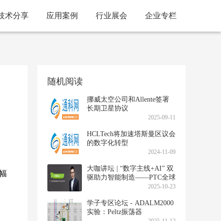
技术分享
应用案例
行业展会
企业专栏
随机阅读
挪威太空公司和Allente签署
长期卫星协议
2025-09-11
HCLTech将加速塔斯曼区议会
的数字化转型
2024-11-09
大咖讲坛 | “数字主线+AI” 双
跌幅
驱助力智能制造——PTC全球
资深副总裁兼大中华区总裁
2025-10-23
刘强专访
学子专区论坛 - ADALM2000
实验：Peltz振荡器