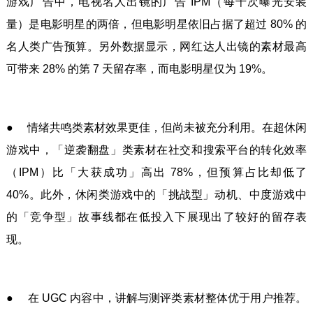
游戏广告中，电视名人出镜的广告 IPM（每千次曝光安装
量）是电影明星的两倍，但电影明星依旧占据了超过 80% 的
名人类广告预算。另外数据显示，网红达人出镜的素材最高
可带来 28% 的第 7 天留存率，而电影明星仅为 19%。
● 情绪共鸣类素材效果更佳，但尚未被充分利用。在超休闲
游戏中，「逆袭翻盘」类素材在社交和搜索平台的转化效率
（IPM）比「大获成功」高出 78%，但预算占比却低了
40%。此外，休闲类游戏中的「挑战型」动机、中度游戏中
的「竞争型」故事线都在低投入下展现出了较好的留存表
现。
● 在 UGC 内容中，讲解与测评类素材整体优于用户推荐。