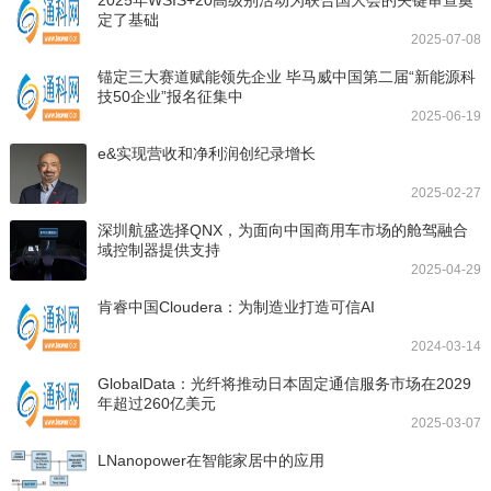
2025年WSIS+20高级别活动为联合国大会的关键审查奠
定了基础
2025-07-08
锚定三大赛道赋能领先企业 毕马威中国第二届“新能源科
技50企业”报名征集中
2025-06-19
e&实现营收和净利润创纪录增长
2025-02-27
深圳航盛选择QNX，为面向中国商用车市场的舱驾融合
域控制器提供支持
2025-04-29
肯睿中国Cloudera：为制造业打造可信AI
2024-03-14
GlobalData：光纤将推动日本固定通信服务市场在2029
年超过260亿美元
2025-03-07
LNanopower在智能家居中的应用