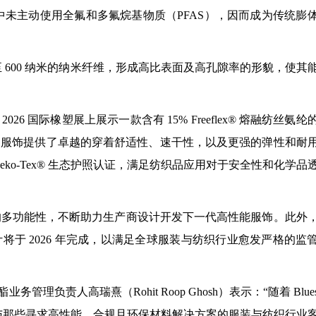
程中未主动使用全氟和多氟烷基物质（PFAS），因而成为传统膨
00 纳米至 600 纳米的纳米纤维，形成高比表面及高孔隙率的形貌，使其
026 国际橡塑展上展示一款含有 15% Freeflex® 熔融纺丝氨纶
运动服饰提供了卓越的穿着舒适性、速干性，以及更强的弹性和耐
过了 Oeko-Tex® 生态护照认证，满足纺织品应用对于安全性和化学品
丝纤维的多功能性，不断助力生产商设计开发下一代高性能服饰。此外
认证进程，预计将于 2026 年完成，以满足全球服装与纺织行业愈发严格的监
责人高瑞熹（Rohit Roop Ghosh）表示：“随着 Bluesi
夫希望与那些寻求高性能、合规且环保材料解决方案的服装与纺织行业