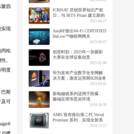
2025-08-22
体聚四
ICRISAT 庆祝世界知识产权
日，与 BITS Pilani 建立新的
合作伙伴关系
2025-04-27
能实现
AsiaRF推出Wi-Fi CERTIFIED
HaLow™物联网网关
2023-06-07
的丙纶
创造时刻：2025年一加摄影
大赛在全球征集创意
用性。
2025-02-08
透明度
华为发布产业数字化专网解
决方案，激发运营商B2B业务
新增长
2023-03-02
，巴斯
新电磁锁系列适用于防爆、
极端应用等恶劣环境
管及可
2024-10-30
AMD 宣布推出第二代 Versal
Premium 系列，实现全新系
gn®
统加速水平，满足数据密集
2024-11-13
型工作负载需求
客户携