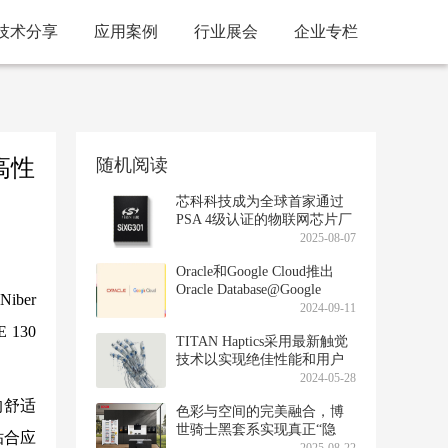
技术分享
应用案例
行业展会
企业专栏
的高性
随机阅读
芯科科技成为全球首家通过
PSA 4级认证的物联网芯片厂
商
2025-08-07
Oracle和Google Cloud推出
Oracle Database@Google
ber
Cloud
2024-09-11
 130
TITAN Haptics采用最新触觉
技术以实现绝佳性能和用户
体验，优化产品设计和提高
2024-05-28
市场竞争力
软的舒适
色彩与空间的完美融合，博
世骑士黑套系实现真正“隐
贴合应
形”嵌入