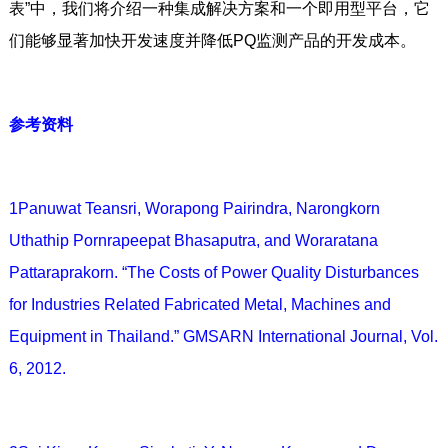
表”中，我们将介绍一种集成解决方案和一个即用型平台，它
们能够显著加快开发速度并降低PQ监测产品的开发成本。
参考资料
1Panuwat Teansri, Worapong Pairindra, Narongkorn
Uthathip Pornrapeepat Bhasaputra, and Woraratana
Pattaraprakorn. “The Costs of Power Quality Disturbances
for Industries Related Fabricated Metal, Machines and
Equipment in Thailand.” GMSARN International Journal, Vol.
6, 2012.