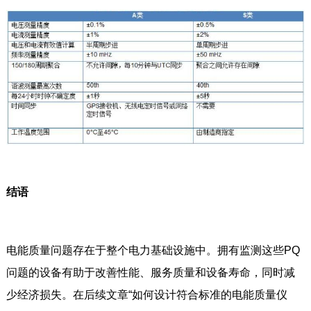
结语
电能质量问题存在于整个电力基础设施中。拥有监测这些PQ
问题的设备有助于改善性能、服务质量和设备寿命，同时减
少经济损失。在后续文章“如何设计符合标准的电能质量仪