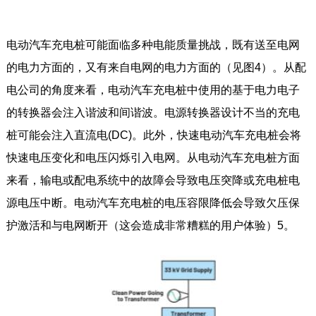
电动汽车充电桩可能面临多种电能质量挑战，既有送至电网
的电力方面的，又有来自电网的电力方面的（见图4）。从配
电公司的角度来看，电动汽车充电桩中使用的基于电力电子
的转换器会注入谐波和间谐波。电源转换器设计不当的充电
桩可能会注入直流电(DC)。此外，快速电动汽车充电桩会将
快速电压变化和电压闪烁引入电网。从电动汽车充电桩方面
来看，输电或配电系统中的故障会导致电压突降或充电桩电
源电压中断。电动汽车充电桩的电压容限降低会导致欠压保
护激活和与电网断开（这会造成非常糟糕的用户体验）5。