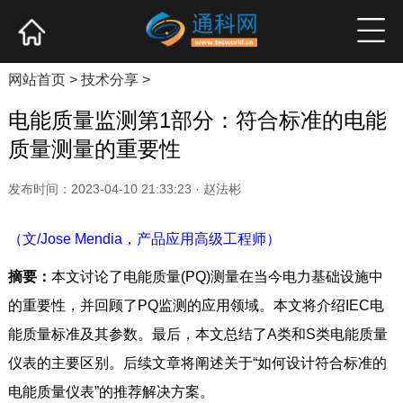
网站首页
产业资讯
企业新品
高端访谈
网站首页
>
技术分享
>
电能质量监测第1部分：符合标准的电能
质量测量的重要性
发布时间：2023-04-10 21:33:23 · 赵法彬
（文/Jose Mendia，产品应用高级工程师）
摘要：
本文讨论了电能质量(PQ)测量在当今电力基础设施中
的重要性，并回顾了PQ监测的应用领域。本文将介绍IEC电
能质量标准及其参数。最后，本文总结了A类和S类电能质量
仪表的主要区别。后续文章将阐述关于“如何设计符合标准的
电能质量仪表”的推荐解决方案。