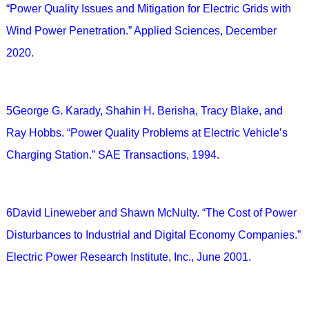
“Power Quality Issues and Mitigation for Electric Grids with
Wind Power Penetration.” Applied Sciences, December
2020.
5George G. Karady, Shahin H. Berisha, Tracy Blake, and
Ray Hobbs. “Power Quality Problems at Electric Vehicle’s
Charging Station.” SAE Transactions, 1994.
6David Lineweber and Shawn McNulty. “The Cost of Power
Disturbances to Industrial and Digital Economy Companies.”
Electric Power Research Institute, Inc., June 2001.