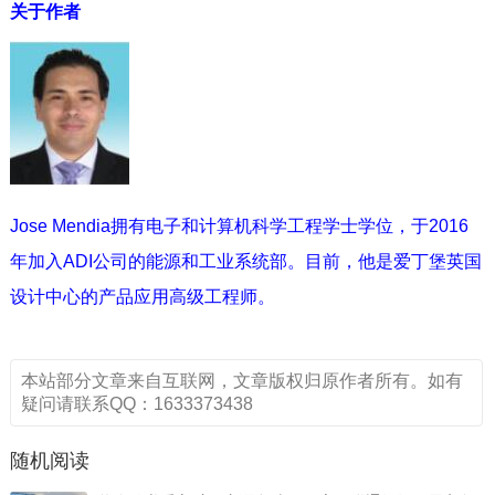
关于作者
Jose Mendia拥有电子和计算机科学工程学士学位，于2016
年加入ADI公司的能源和工业系统部。目前，他是爱丁堡英国
设计中心的产品应用高级工程师。
本站部分文章来自互联网，文章版权归原作者所有。如有
疑问请联系QQ：1633373438
随机阅读