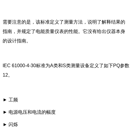
需要注意的是，该标准定义了测量方法，说明了解释结果的
指南，并规定了电能质量仪表的性能。它没有给出仪器本身
的设计指南。
IEC 61000-4-30标准为A类和S类测量设备定义了如下PQ参数
12。
► 工频
► 电源电压和电流的幅度
► 闪烁