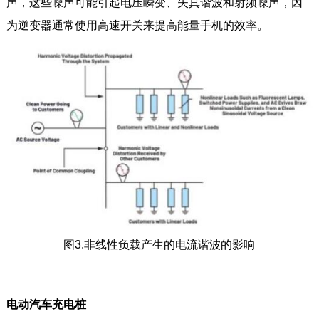
声，这些噪声可能引起电压瞬变、失真谐波和射频噪声，因
为逆变器通常使用高速开关来提高能量手机的效率。
图3.非线性负载产生的电流谐波的影响
电动汽车充电桩