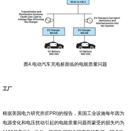
图4.电动汽车充电桩面临的电能质量问题
工厂
根据美国电力研究所(EPRI)的报告，美国工业设施每年因为
电源变化和电压扰动引起的电能质量问题而蒙受的损失约为