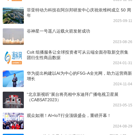
菲亚特动力科技在阿尔邦研发中心庆祝依维柯成立 50 周
年
2025-09-11
谷神星一号遥八运载火箭发射成功
2023-08-26
Colt 组播服务让全球投资者可从云端全面存取新交所集
团衍生性商品数据
2024-01-31
华为提出构建以AI为中心的F5G-A全光网，助力运营商新
增长
2024-11-04
“北京新视听”展台将亮相中东迪拜广播电视卫星展
（CABSAT2023）
2023-05-15
观众如潮！AI+IoT行业顶级盛会，重磅开幕！
2024-08-29