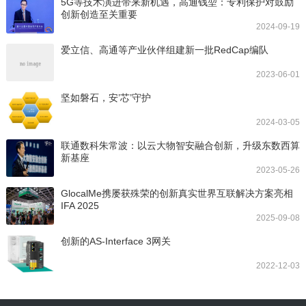
5G等技术演进带来新机遇，高通钱堃：专利保护对鼓励
创新创造至关重要
2024-09-19
爱立信、高通等产业伙伴组建新一批RedCap编队
2023-06-01
坚如磐石，安’芯’守护
2024-03-05
联通数科朱常波：以云大物智安融合创新，升级东数西算
新基座
2023-05-26
GlocalMe携屡获殊荣的创新真实世界互联解决方案亮相
IFA 2025
2025-09-08
创新的AS-Interface 3网关
2022-12-03