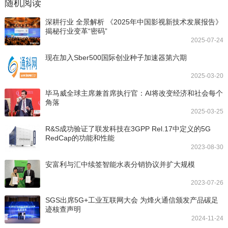
随机阅读
深耕行业 全景解析 《2025年中国影视新技术发展报告》
揭秘行业变革“密码”
2025-07-24
现在加入Sber500国际创业种子加速器第六期
2025-03-20
毕马威全球主席兼首席执行官：AI将改变经济和社会每个
角落
2025-03-25
R&S成功验证了联发科技在3GPP Rel.17中定义的5G
RedCap的功能和性能
2023-08-30
安富利与汇中续签智能水表分销协议并扩大规模
2023-07-26
SGS出席5G+工业互联网大会 为烽火通信颁发产品碳足
迹核查声明
2024-11-24