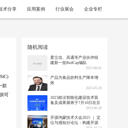
技术分享
应用案例
行业展会
企业专栏
随机阅读
爱立信、高通等产业伙伴组
建新一批RedCap编队
2023-06-01
iC)
产品为食品饮料生产降本增
效
一款
2023-05-18
提供可
2023政法智能化建设技术装
备及成果展将于7月10日在京
开幕
2023-06-26
开源鸿蒙技术大会2025 ｜ 定
位与感知分论坛：‌‌构建开源
鸿蒙全场景定位感知用户体