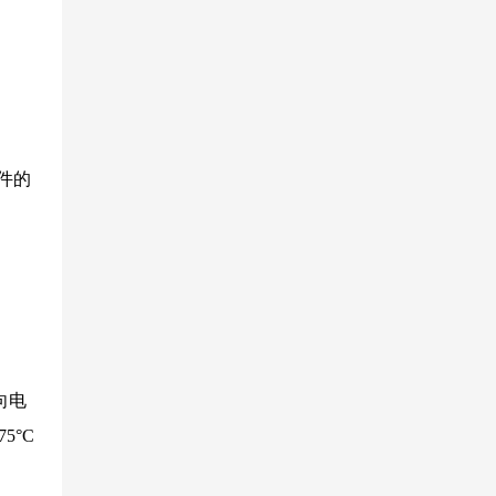
器件的
向电
5°C