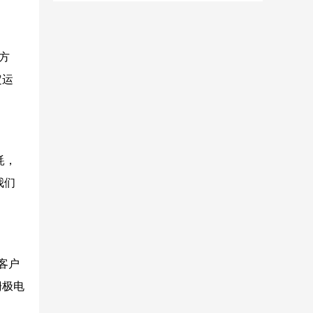
C方
定运
耗，
我们
客户
于栅极电