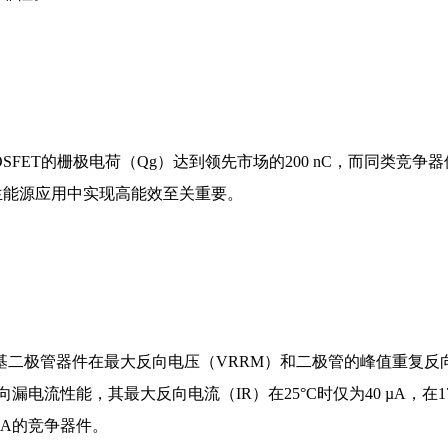
eSiC MOSFET的栅极电荷（Qg）达到领先市场的200 nC，而同类竞争
可再生能源应用中实现高能效至关重要。
iC肖特基二极管器件在最大反向电压（VRRM）和二极管的峰值重复反
流性能，其最大反向电流（IR）在25°C时仅为40 µA，在17
0 µA的竞争器件。