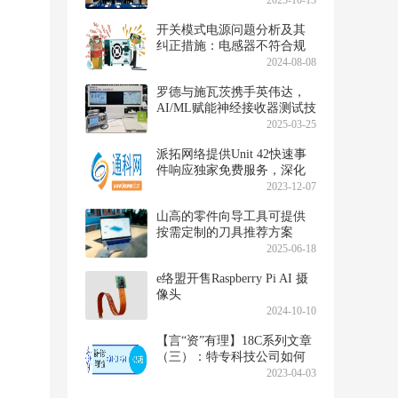
2025-10-13
验
开关模式电源问题分析及其
纠正措施：电感器不符合规
格要求
2024-08-08
罗德与施瓦茨携手英伟达，
AI/ML赋能神经接收器测试技
术再攀高峰
2025-03-25
派拓网络提供Unit 42快速事
件响应独家免费服务，深化
对2000强客户的承诺
2023-12-07
山高的零件向导工具可提供
按需定制的刀具推荐方案
2025-06-18
e络盟开售Raspberry Pi AI 摄
像头
2024-10-10
【言“资”有理】18C系列文章
（三）：特专科技公司如何
迎接上市新制度？
2023-04-03