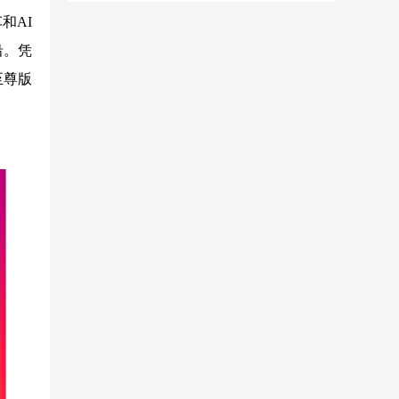
和AI
沿。凭
至尊版