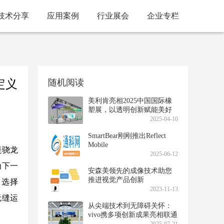
技术分享
应用案例
行业展会
企业专栏
定义
随机阅读
美利肯亮相2025中国国际橡
塑展，以透明创新赋能美好
生活
2025-04-10
SmartBear刚刚推出Reflect
Mobile
是骁龙
2025-06-12
为下一
安森美领先的成像技术助您
推进视觉产品创新
，选择
2023-11-13
无缝运
从尖端技术到无障碍关怀：
vivo携多项创新成果亮相联通
合作伙伴大会