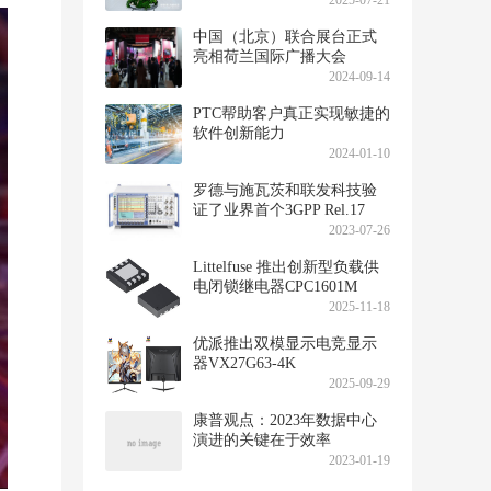
2025-07-21
中国（北京）联合展台正式
亮相荷兰国际广播大会
2024-09-14
PTC帮助客户真正实现敏捷的
软件创新能力
2024-01-10
罗德与施瓦茨和联发科技验
证了业界首个3GPP Rel.17
NTN NB-IoT协议一致性测试
2023-07-26
用例
Littelfuse 推出创新型负载供
电闭锁继电器CPC1601M
2025-11-18
优派推出双模显示电竞显示
器VX27G63-4K
2025-09-29
康普观点：2023年数据中心
演进的关键在于效率
2023-01-19