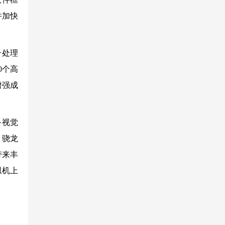
并加快
号处理
0个高
增强成
备视觉
，骁龙
带来丰
拟机上