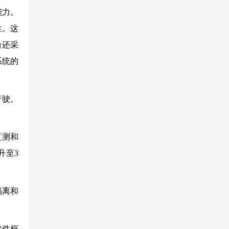
能力。
性。这
台还采
系统的
行驶。
监测和
升至3
隔离和
软件框