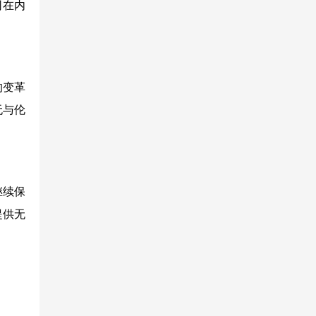
司在内
的变革
无与伦
继续保
提供无