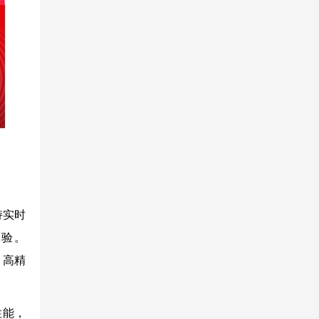
持实时
体验。
、高精
性能，