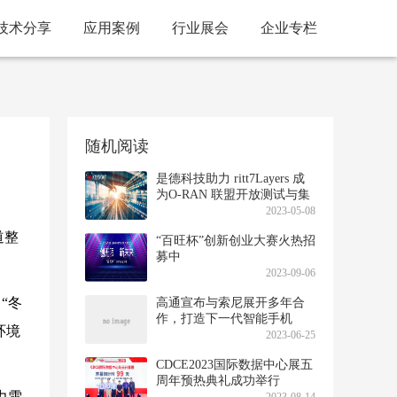
技术分享
应用案例
行业展会
企业专栏
随机阅读
是德科技助力 ritt7Layers 成
为O-RAN 联盟开放测试与集
成中心新成员
2023-05-08
道整
“百旺杯”创新创业大赛火热招
募中
2023-09-06
 “冬
高通宣布与索尼展开多年合
作，打造下一代智能手机
环境
2023-06-25
CDCE2023国际数据中心展五
周年预热典礼成功举行
力雪