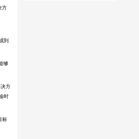
决方
甲
成到
能够
放解决方
输时
目标