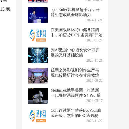
2023-08-14
3 氢
openEuler装机量超千万，开
源生态成就全球影响力
2024-11-21
在美国战略比特币储备猜测
中，加密货币“军备竞赛”开始
2025-01-24
为AI数据中心增长设计可扩
展的光纤基础设施
2025-11-21
丝绸之路影视剧创作生产与
现代传播研讨会在甘肃敦煌
举行
2025-09-22
MediaTek携手美团，打造新
一代餐饮系统硬件 S4 Pro 系
列收银机
2024-05-17
Colt 连续两年荣获EcoVadis白
金评级，杰出的ESG表现得
到认可
2023-11-22