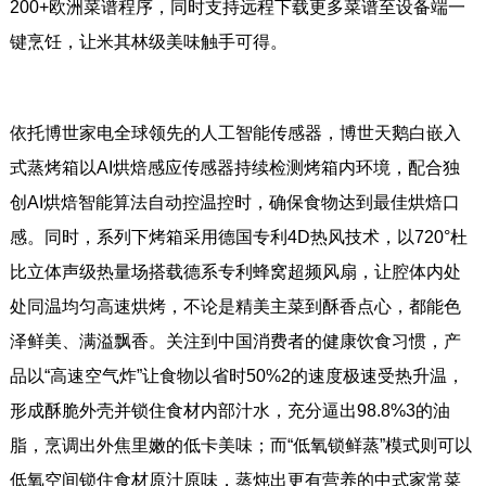
200+欧洲菜谱程序，同时支持远程下载更多菜谱至设备端一
键烹饪，让米其林级美味触手可得。
依托博世家电全球领先的人工智能传感器，博世天鹅白嵌入
式蒸烤箱以AI烘焙感应传感器持续检测烤箱内环境，配合独
创AI烘焙智能算法自动控温控时，确保食物达到最佳烘焙口
感。同时，系列下烤箱采用德国专利4D热风技术，以720°杜
比立体声级热量场搭载德系专利蜂窝超频风扇，让腔体内处
处同温均匀高速烘烤，不论是精美主菜到酥香点心，都能色
泽鲜美、满溢飘香。关注到中国消费者的健康饮食习惯，产
品以“高速空气炸”让食物以省时50%2的速度极速受热升温，
形成酥脆外壳并锁住食材内部汁水，充分逼出98.8%3的油
脂，烹调出外焦里嫩的低卡美味；而“低氧锁鲜蒸”模式则可以
低氧空间锁住食材原汁原味，蒸炖出更有营养的中式家常菜