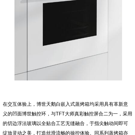
在交互体验上，博世天鹅白嵌入式蒸烤箱均采用具有革新意
义的凹面博世触控环，与TFT大师真彩触控屏合二为一，采用
的切边浮法玻璃以全贴合工艺无缝融合，于指尖触动间即可
绽放灵动之美，打造丝滑流畅的操控体验。同系列蒸烤箱亦