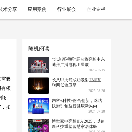
技术分享
应用案例
行业展会
企业专栏
随机阅读
“北京新视听”展台将亮相中东
迪拜广播电视卫星展
（CABSAT2023）
2023-05-15
这需要
长八甲火箭成功发射卫星互
联网低轨卫星
拥有领
2025-08-26
智能、
内容+科技+融合创新，咪咕
快游引领益智健康新风尚
案，拓
2024-07-28
博世家电亮相IFA 2025，以创
新科技重塑智慧家居体验