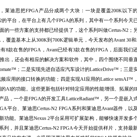
莱迪思把FPGA产品分成两个大块：一块是覆盖200K以下
xus 2的平台，在平台上有几个FPGA的系列，其中有一个系列今天
一些方案的支持都已经提供了，这个系列叫做Certus-N2；
覆盖基本上从300K到700K逻辑单元，今天发布的Avant 30和Av
已经有8款在售的FPGA，Avant已经有3款在售的FPGA，后面我们
推出，还会有相应的解决方案和软件，其中，四个围绕不同垂
omate™；二是实现先进自适应汽车设计的LatticeDrive™；三是
绕视频应用的接口转换的功能；四是实现AI应用的Lattice sensAI™
一系列的AI的功能。这些更新包括针对特定应用的性能增强、拓展的I
个是FPGA的开发工具LatticeRadiant™，另一个是嵌入
2 FPGA平台、莱迪思Certus-N2 FPGA系列和莱迪思Avant器件，
新功能。莱迪思Nexus 2平台采用可扩展架构，能够快速开发多
A系列，并且莱迪思Certus-N2 FPGA今天开始提供样片，支持最