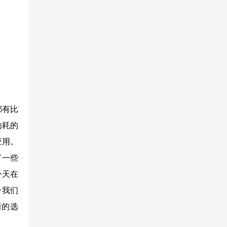
都有比
功耗的
应用。
了一些
今天在
合我们
新的选