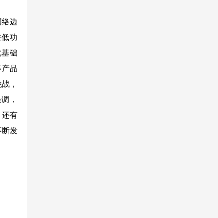
网络边
在低功
此基础
多产品
挑战，
强调，
，还有
不断发