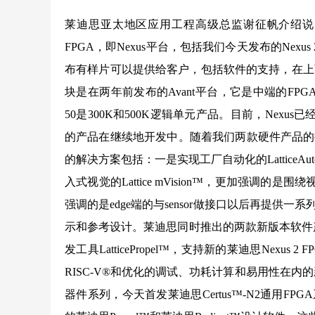
莱迪思亚太地区应用工程高级总监谢征帆介绍说，
FPGA，即Nexus平台，包括我们今天发布的Ne
布有样片可以提供给客户，包括软件的支持，在上面的
块是在两年前发布的Avant平台，它是中端的FPGA，
50是300K和500K逻辑单元产品。目前，Nexus
的产品在继续地开发中。随着我们两款硬件产品的
的解决方案包括：一是实现工厂自动化的LatticeAut
入式视觉的Lattice mVision™，更加强调的是围
强调的是edge端的与sensor做接口以后再提供
示和参考设计。莱迪思同时推出的两款新版本软件产品，一
发工具LatticePropel™，支持新的莱迪思Nexus 
RISC-V®和优化的调试、功耗计算和易用性在内的
器件系列，今天首发莱迪思Certus™-N2通用FPG