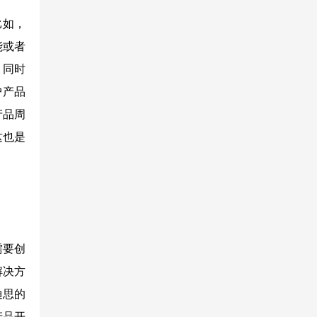
比如，
能或者
，同时
户产品
产品周
这也是
需要创
解决方
迪思的
产品开