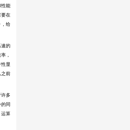
和性能
需要在
台，给
高速的
速率，
特性显
从之前
。
于许多
势的同
）运算