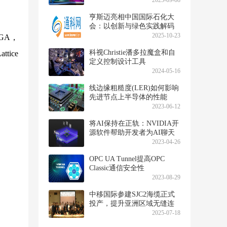
2025-09-08
亨斯迈亮相中国国际石化大
会：以创新与绿色实践解码
产业新增长
2025-10-23
GA，
科视Christie潘多拉魔盒和自
ice
定义控制设计工具
2024-05-16
线边缘粗糙度(LER)如何影响
先进节点上半导体的性能
2023-06-12
将AI保持在正轨：NVIDIA开
源软件帮助开发者为AI聊天
机器人添加护栏
2023-04-26
OPC UA Tunnel提高OPC
Classic通信安全性
2023-08-29
中移国际参建SJC2海缆正式
投产，提升亚洲区域无缝连
接能力
2025-07-18