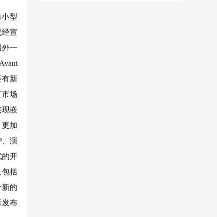
的小型
已经宣
另外一
ant
还有新
直市场
实现嵌
，更加
P、演
式的开
以及包括
个新的
新发布