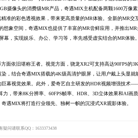
B摄像头的消费级MR产品，奇遇MIX主机配备两颗1600万像
然精准的彩色透视效果，带来更高质量的MR体验。全新的MR交
的想象空间，奇遇MIX也提供了丰富的MR尝鲜应用，并推出MR
屏幕，实现娱乐、办公、学习等，率先感受虚实结合的MR体验
面依旧堪称王者。视觉方面，骁龙XR2可支持高达90FPS的3K
染，结合奇遇MIX搭载的4K级高清护眼屏，让用户戴上头显就
吋的巨幕视觉效果。此外，爱奇艺自主研发的HDR视频增强技术—
力，带来8K分辨率、60FPS帧率、HDR、3D立体效果和AI画
奇遇MIX将打造行业领先、独树一帜的沉浸式XR观影体验。
请联系QQ：1633373438