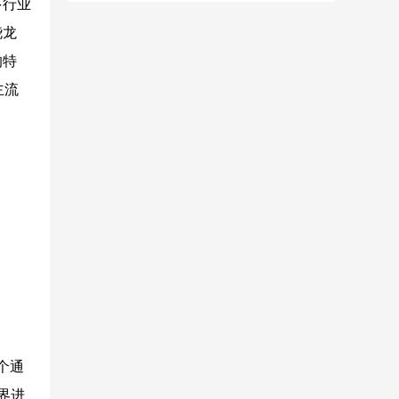
多行业
骁龙
的特
主流
个通
界进