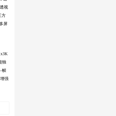
素透视
互方
多屏
。
x3K
能独
—帧
质增强