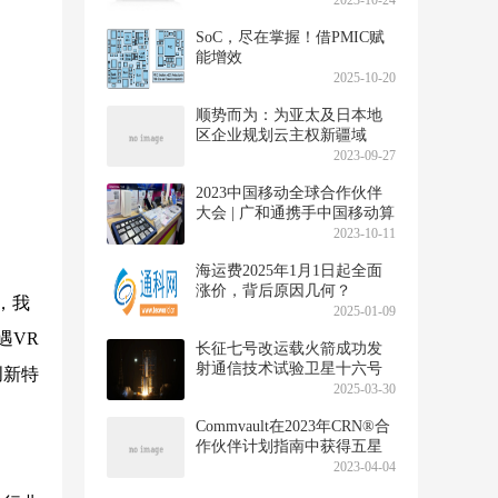
2023-10-24
SoC，尽在掌握！借PMIC赋
能增效
2025-10-20
顺势而为：为亚太及日本地
区企业规划云主权新疆域
2023-09-27
2023中国移动全球合作伙伴
大会 | 广和通携手中国移动算
启新程
2023-10-11
海运费2025年1月1日起全面
涨价，背后原因几何？
，我
2025-01-09
遇VR
长征七号改运载火箭成功发
射通信技术试验卫星十六号
创新特
2025-03-30
Commvault在2023年CRN®合
作伙伴计划指南中获得五星
评级
2023-04-04