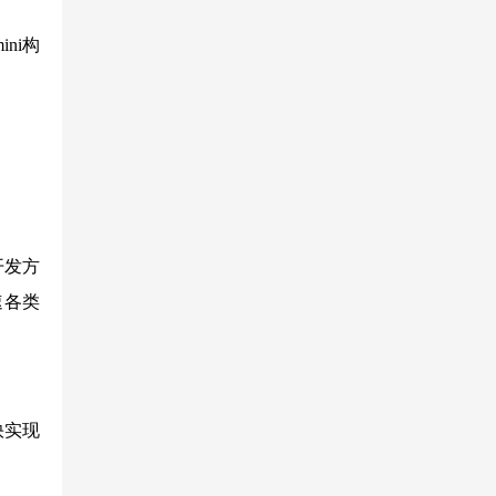
ini构
开发方
速各类
快实现