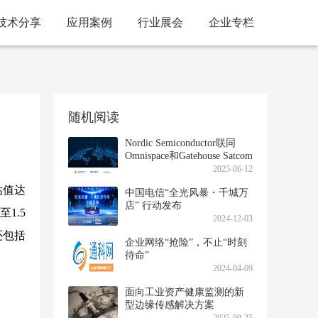
技术分享
应用案例
行业展会
企业专栏
随机阅读
Nordic Semiconductor联同
Omnispace和Gatehouse Satcom
完成5G NB-IoT卫星演示
2025-06-12
估值达
中国电信“全光风暴・千城万
店” 行动发布
1.5
2024-12-03
还包括
企业网络“抢险”，不止“时刻
待命”
2024-04-09
面向工业资产健康监测的新
型边缘传感解决方案