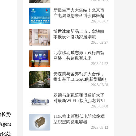
2025-09-25
新质生产力大集结！北京市
广电局邀您来科博会体验超
高清视听
2025-05-07
博世冰箱新品上市，拿铁白
零嵌设计引领家居潮流
2025-02-27
北京移动臧志勇：践行自智
网络，共创数智未来
2023-04-22
安森美与舍弗勒扩大合作，
推出基于EliteSiC的新型插电
式混合动力汽车平台
2025-07-28
罗德与施瓦茨和博通扩大了
对最新Wi-Fi 7接入点芯片组
的测试合作
2023-03-08
增长势
TDK推出新型低电阻软终端
型积层陶瓷电容器
ent
2023-09-12
动化处