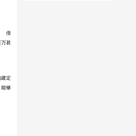
。 借
百万甚
构建定
，能够