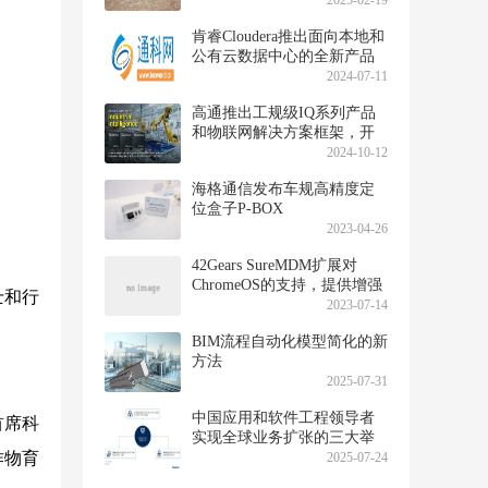
2025-02-19
肯睿Cloudera推出面向本地和
公有云数据中心的全新产品
Cloudera Observability
2024-07-11
高通推出工规级IQ系列产品
和物联网解决方案框架，开
启工业智能新时代
2024-10-12
海格通信发布车规高精度定
位盒子P-BOX
2023-04-26
42Gears SureMDM扩展对
ChromeOS的支持，提供增强
士和行
的管理功能
2023-07-14
BIM流程自动化模型简化的新
方法
2025-07-31
中国应用和软件工程领导者
首席科
实现全球业务扩张的三大举
作物育
措
2025-07-24