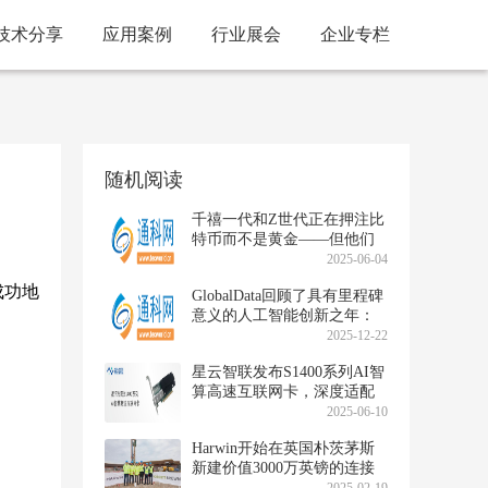
技术分享
应用案例
行业展会
企业专栏
随机阅读
千禧一代和Z世代正在押注比
特币而不是黄金——但他们
应该这样做吗？
2025-06-04
成功地
GlobalData回顾了具有里程碑
意义的人工智能创新之年：
提高生产力、人工智能信任
2025-12-22
和企业智能
星云智联发布S1400系列AI智
算高速互联网卡，深度适配
DeepSeek，助力实现全国产
2025-06-10
化AI训推软硬件系统
Harwin开始在英国朴茨茅斯
新建价值3000万英镑的连接
器制造工厂，生产能力翻倍