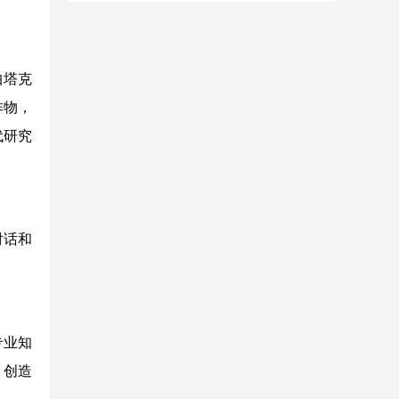
帕塔克
作物，
代研究
对话和
专业知
，创造