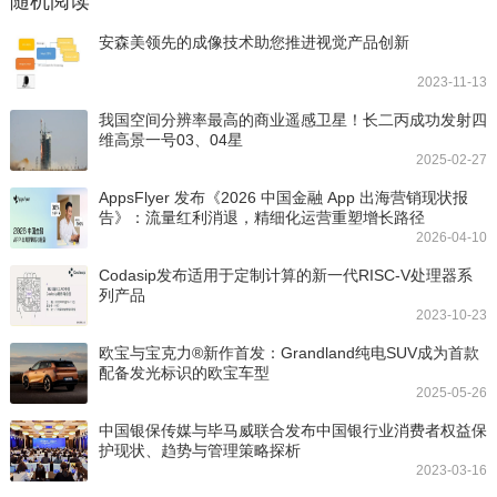
随机阅读
安森美领先的成像技术助您推进视觉产品创新
2023-11-13
我国空间分辨率最高的商业遥感卫星！长二丙成功发射四
维高景一号03、04星
2025-02-27
AppsFlyer 发布《2026 中国金融 App 出海营销现状报
告》：流量红利消退，精细化运营重塑增长路径
2026-04-10
Codasip发布适用于定制计算的新一代RISC-V处理器系
列产品
2023-10-23
欧宝与宝克力®新作首发：Grandland纯电SUV成为首款
配备发光标识的欧宝车型
2025-05-26
中国银保传媒与毕马威联合发布中国银行业消费者权益保
护现状、趋势与管理策略探析
2023-03-16