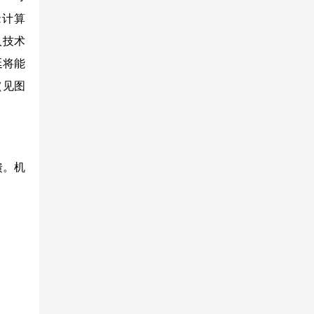
缘计算
人技术
延将能
（见图
馈。机