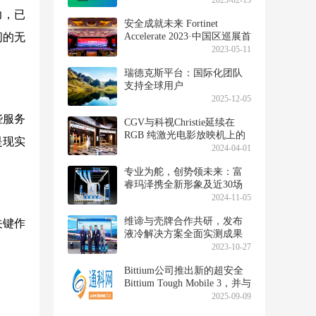
2023-02-15
力，已
安全成就未来 Fortinet
间的无
Accelerate 2023·中国区巡展首
站启幕
2023-05-11
瑞德克斯平台：国际化团队
支持全球用户
2025-12-05
些服务
CGV与科视Christie延续在
RGB 纯激光电影放映机上的
是现实
合作
2024-04-01
专业为舵，创势领未来：富
睿玛泽携全新形象及近30场
主题活动亮相第七届进博会
2024-11-05
维谛与壳牌合作共研，发布
关键作
液冷解决方案全面实测成果
2023-10-27
Bittium公司推出新的超安全
Bittium Tough Mobile 3，并与
HMD Secure Oy建立战略合作
2025-09-09