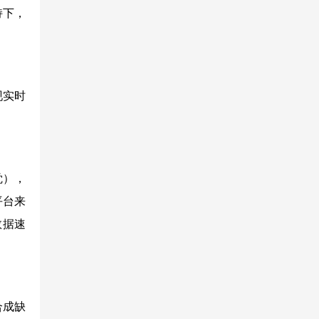
持下，
现实时
觉），
平台来
数据速
合成缺