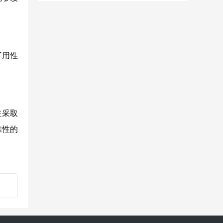
可用性
在采取
靠性的