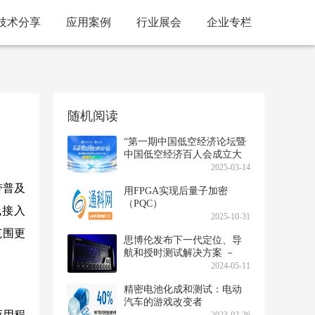
技术分享
应用案例
行业展会
企业专栏
随机阅读
“第一期中国低空经济论坛暨
中国低空经济百人会成立大
会”将重磅举办！
2025-03-14
带普及
用FPGA实现后量子加密
（PQC）
线接入
2025-10-31
范围更
思博伦发布下一代定位、导
航和授时测试解决方案 －
PNT X
2024-05-11
精密电池化成和测试：电动
汽车的游戏改变者
应用程