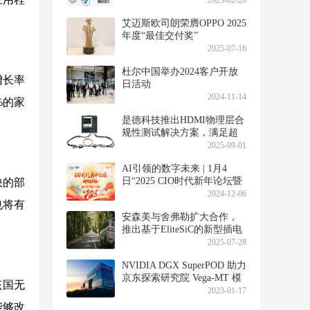
2023-02-26
艾迈斯欧司朗荣膺OPPO 2025
年度“最佳交付奖”
2025-07-16
杜尔中国举办2024客户开放
增长率
日活动
2024-11-14
%的家
是德科技推出HDMI物理层合
规性测试解决方案，满足超
高清分辨率与高动态范围日
2025-09-01
益增长的需求
AI引领的数字未来 | 1月4
日“2025 CIO时代新年论坛暨
快的部
颁奖典礼”邀您共同闪耀！
2024-12-06
也将有
安森美与舍弗勒扩大合作，
推出基于EliteSiC的新型插电
式混合动力汽车平台
2025-07-28
NVIDIA DGX SuperPOD 助力
京东探索研究院 Vega-MT 模
该国无
型大赛夺魁
2023-01-17
能够改