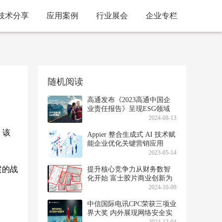
技术分享
应用案例
行业展会
企业专栏
随机阅读
高通发布《2023高通中国企
业责任报告》呈现ESG领域
进展
2024-08-13
，该
Appier 整合生成式 AI 技术赋
能企业优化关键营销应用
2023-05-14
贯的战
提升核心竞争力从财务数智
化开始 富士胶片商业创新为
知名500强提供财务共享服务
2024-10-09
中信国际电讯CPC荣获三项业
界大奖 内外展现网络安全实
力