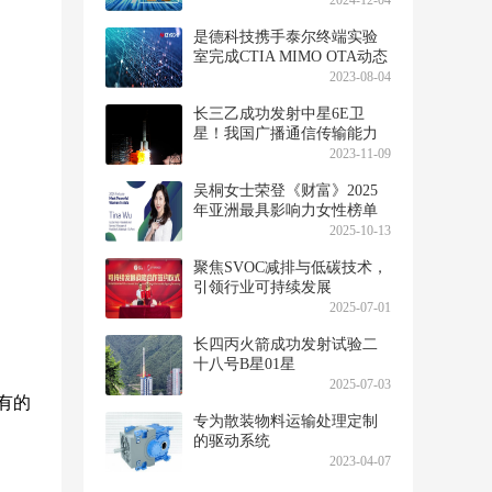
2024-12-04
是德科技携手泰尔终端实验
室完成CTIA MIMO OTA动态
信道模型测试系统验证
2023-08-04
长三乙成功发射中星6E卫
星！我国广播通信传输能力
将再升级
2023-11-09
吴桐女士荣登《财富》2025
年亚洲最具影响力女性榜单
2025-10-13
聚焦SVOC减排与低碳技术，
引领行业可持续发展
2025-07-01
长四丙火箭成功发射试验二
十八号B星01星
2025-07-03
所有的
专为散装物料运输处理定制
的驱动系统
2023-04-07